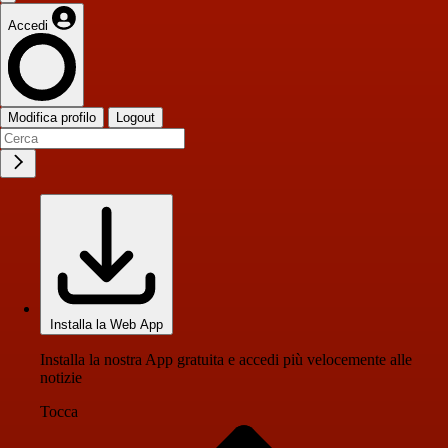
Accedi
Modifica profilo
Logout
Installa la Web App
Installa la nostra App gratuita e accedi più velocemente alle
notizie
Tocca