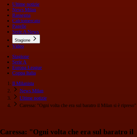
Ultime notizie
News Milan
Rassegna
Calciomercato
Pagelle
Serie A News
Stagione
Video
Stagione
Serie A
Europa League
Coppa Italia
Il Milanista
News Milan
Ultime notizie
Caressa: "Ogni volta che era sul baratro il Milan si è ripreso"
Caressa: "Ogni volta che era sul baratro il