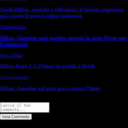
Soulé-Milan, contatti e riflessioni: il talento argentino
può essere il nuovo colpo rossonero
Calciomercato
Milan, Gimenez può partire: spunta la pista Porto per
il messicano
News Milan
Milan-Inter 1-1| Finisce in parità a Perth
Senza categoria
Milan, Amorim nel post gara contro l’Inter
Commenti
Invia Commento
Tutti
Leggi altri commenti