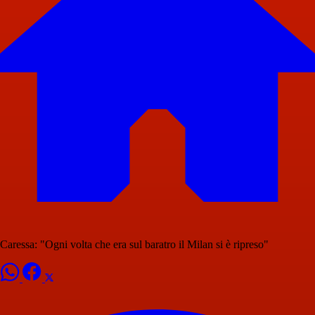
Caressa: "Ogni volta che era sul baratro il Milan si è ripreso"