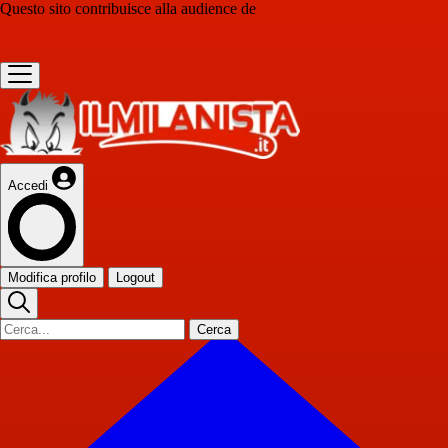
Questo sito contribuisce alla audience de
Accedi
Modifica profilo
Logout
Cerca