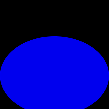
Secondo l'edizione odierna del
Corriere dello Sport
, le due società
potrebbero trovare un'intesa intorno ai
17 milioni di euro
. Il Milan
potrebbe sborsare questa cifra
cash
o attraverso una
contropartita
come Alexis Saelemaekers
.
© RIPRODUZIONE RISERVATA