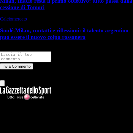
Milan, Inacio resta il primo obiettivo: tutto passa dalla
cessione di Tomori
Calciomercato
Soulé-Milan, contatti e riflessioni: il talento argentino
può essere il nuovo colpo rossonero
Commenti
Invia Commento
Tutti
Leggi altri commenti
Ilmilanista.it
Testata giornalistica autorizzazione tribunale di Roma iscritta con il
n°78 con delibera del 12/04/2018. Direttore Responsabile: Stefano
Benedetti