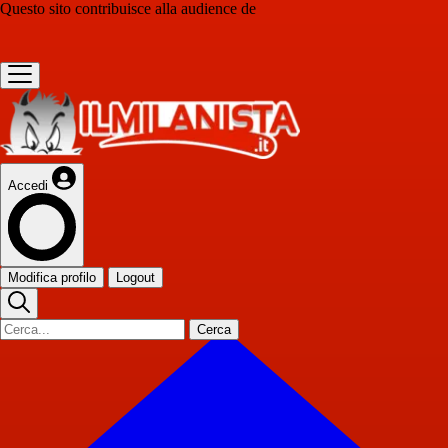
Questo sito contribuisce alla audience de
Accedi
Modifica profilo
Logout
Cerca