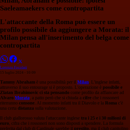
Milan, Abraham è possibile: ipotesi
Saeleamaekers come contropartita
L'attaccante della Roma può essere un
profilo possibile da aggiungere a Morata: il
Milan pensa all'inserimento del belga come
contropartita
Lorenzo Focolari
15 luglio 2024 - 10:09
Tammy Abraham
è una possibilità per il
Milan
. L'inglese infatti,
attraverso il suo entourage si è proposto. L'operazione è
possibile e
Zlatan Ibrahimovic ci sta pensando
come profilo da affiancare ad
Alvaro
Morata
, a patto però che si chiuda a
cifre
che i rossoneri
riterranno
consone
. Al momento infatti tra il Diavolo e la
Roma
c'è
una certa
distanza
sulla valutazione.
Il club giallorosso valuta l'attaccante inglese
tra i 25 e i 30 milioni di
euro
, cifra che i rossoneri non sono disposti a spendere. La formula
preferita dal club di Cardinale sarebbe il
prestito
, ma il club capitolino