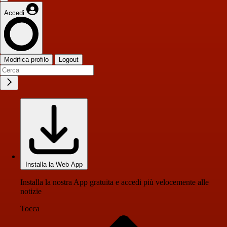
Accedi
Modifica profilo
Logout
Installa la Web App
Installa la nostra App gratuita e accedi più velocemente alle
notizie
Tocca