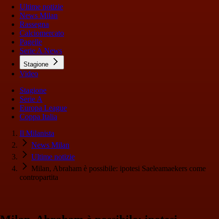
Ultime notizie
News Milan
Rassegna
Calciomercato
Pagelle
Serie A News
Stagione
Video
Stagione
Serie A
Europa League
Coppa Italia
Il Milanista
News Milan
Ultime notizie
Milan, Abraham è possibile: ipotesi Saeleamaekers come
contropartita