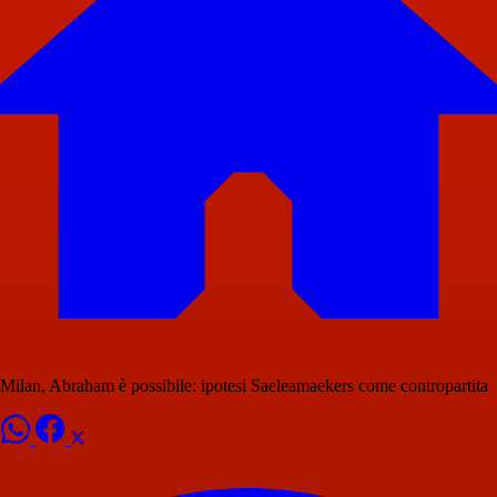
Milan, Abraham è possibile: ipotesi Saeleamaekers come contropartita