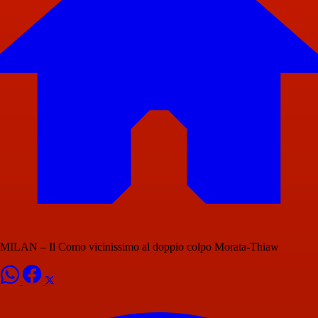
MILAN – Il Como vicinissimo al doppio colpo Morata-Thiaw