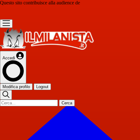
Questo sito contribuisce alla audience de
Accedi
Modifica profilo
Logout
Cerca