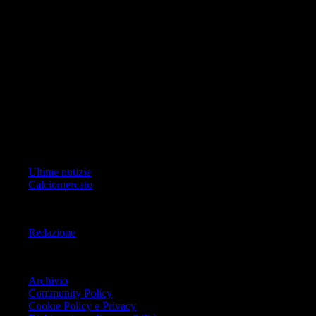
di RCS Mediagroup S.p.a.. Unico responsabile dei contenuti (testi,
foto, video e grafiche) è Geo Editrice; per ogni comunicazione avente
ad oggetto i contenuti del Sito scrivere a info@geoeditrice.it
Pagina non ufficiale, non autorizzata o connessa a Associazione Calcio
Milan S.p.A. I marchi MILAN e AC MILAN sono di esclusiva
proprietà di Associazione Calcio Milan S.p.A..
Copyright Copyright 2021-2026 © IlMilanista.it & Geo Editrice S.r.l |
Tutti i diritti riservati.
Primo Piano
Ultime notizie
Calciomercato
Informazioni
Redazione
Trasparenza
Archivio
Community Policy
Cookie Policy e Privacy