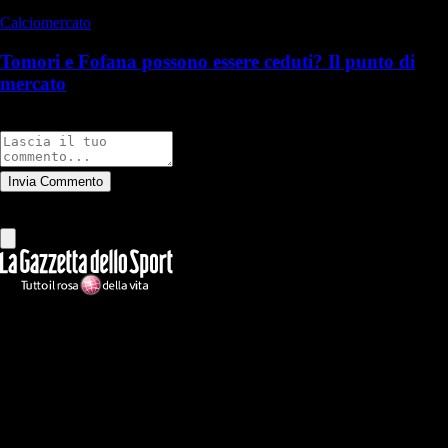
Calciomercato
Tomori e Fofana possono essere ceduti? Il punto di
mercato
Commenti
Invia Commento
Tutti
Leggi altri commenti
Ilmilanista.it
Testata giornalistica autorizzazione tribunale di Roma iscritta con il
n°78 con delibera del 12/04/2018. Direttore Responsabile: Stefano
Benedetti
Il sito IlMilanista.it di titolarità di Geo Editrice S.r.l. con sede in Roma,
via Bomarzo 34, C.F./PI 09724341004, è affiliato al network Gazzanet