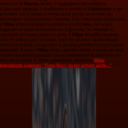
situazione di
Morata
, invece, è leggermente più complessa.
L'attaccante spagnolo è attualmente in prestito al
Galatasaray
, e per
procedere con la trattativa servirà prima trovare un accordo per
interrompere anticipatamente il prestito. Una volta risolto questo nodo,
il
Milan
potrà concludere la trattativa con il
Como
, che ha già
raggiunto un’intesa di massima con il giocatore. Se entrambe le
operazioni dovessero andare in porto, il
Milan
dovrebbe incassare
circa 35 milioni, più 5 di bonus. Sono ore decisive: alcuni dettagli
restano da definire, ma già entro la giornata potrebbero esserci novità
importanti. Il nuovo
Milan
inizia a prendere forma, e queste possibili
cessioni potrebbero garantire risorse fondamentali da reinvestire nel
mercato in entrata. E infatti, grandissima attenzione.
Milan
letteralmente scatenato: "Dopo Ricci, sta per arrivare anche..."
<<<