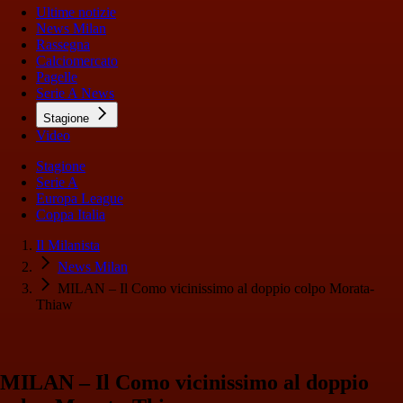
Ultime notizie
News Milan
Rassegna
Calciomercato
Pagelle
Serie A News
Stagione
Video
Stagione
Serie A
Europa League
Coppa Italia
Il Milanista
News Milan
MILAN – Il Como vicinissimo al doppio colpo Morata-
Thiaw
MILAN – Il Como vicinissimo al doppio