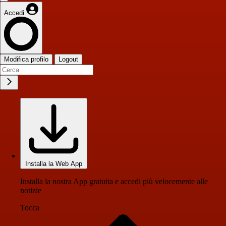
Accedi
Modifica profilo
Logout
Installa la Web App
Installa la nostra App gratuita e accedi più velocemente alle
notizie
Tocca