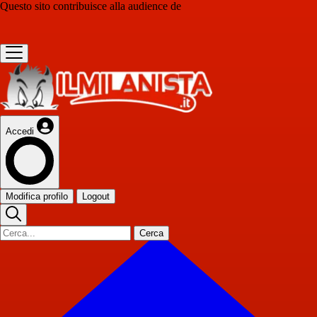
Questo sito contribuisce alla audience de
Accedi
Modifica profilo
Logout
Cerca