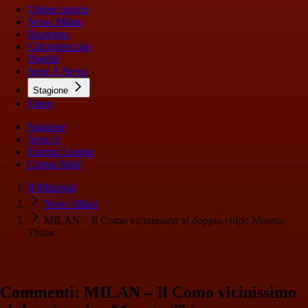
Ultime notizie
News Milan
Rassegna
Calciomercato
Pagelle
Serie A News
Stagione
Video
Stagione
Serie A
Europa League
Coppa Italia
Il Milanista
News Milan
MILAN – Il Como vicinissimo al doppio colpo Morata-
Thiaw
Commenti: MILAN – Il Como vicinissimo