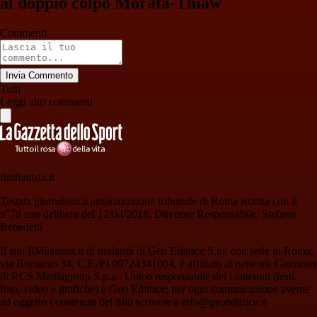
al doppio colpo Morata-Thiaw
Commenti
Invia Commento
Tutti
Leggi altri commenti
Ilmilanista.it
Testata giornalistica autorizzazione tribunale di Roma iscritta con il
n°78 con delibera del 12/04/2018. Direttore Responsabile: Stefano
Benedetti
Il sito IlMilanista.it di titolarità di Geo Editrice S.r.l. con sede in Roma,
via Bomarzo 34, C.F./PI 09724341004, è affiliato al network Gazzanet
di RCS Mediagroup S.p.a.. Unico responsabile dei contenuti (testi,
foto, video e grafiche) è Geo Editrice; per ogni comunicazione avente
ad oggetto i contenuti del Sito scrivere a info@geoeditrice.it