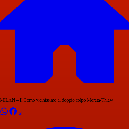
MILAN – Il Como vicinissimo al doppio colpo Morata-Thiaw