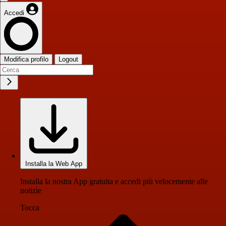
Accedi
Modifica profilo
Logout
Installa la Web App
Installa la nostra App gratuita e accedi più velocemente alle
notizie
Tocca