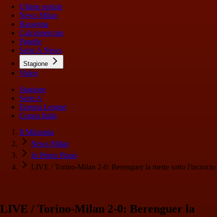
Ultime notizie
News Milan
Rassegna
Calciomercato
Pagelle
Serie A News
Stagione
Video
Stagione
Serie A
Europa League
Coppa Italia
Il Milanista
News Milan
In Primo Piano
LIVE / Torino-Milan 2-0: Berenguer la mette sotto l'incrocio
LIVE / Torino-Milan 2-0: Berenguer la