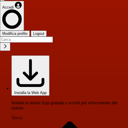
Accedi
Modifica profilo
Logout
Installa la Web App
Installa la nostra App gratuita e accedi più velocemente alle
notizie
Tocca