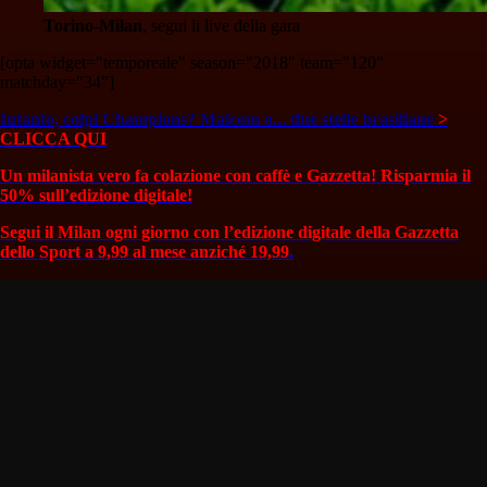
Torino-Milan
, segui li live della gara
[opta widget="temporeale" season="2018" team="120"
matchday="34"]
Intanto, colpi Champions? Malcom o... due stelle brasiliane
>
CLICCA QUI
Un milanista vero fa colazione con caffè e Gazzetta! Risparmia il
50% sull’edizione digitale!
Segui il Milan ogni giorno con l’edizione digitale della Gazzetta
dello Sport a 9,99 al mese anziché 19,99
.