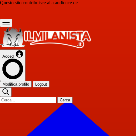
Questo sito contribuisce alla audience de
Accedi
Modifica profilo
Logout
Cerca