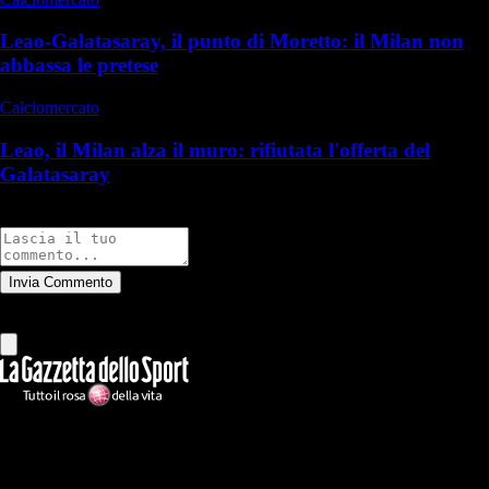
Leao-Galatasaray, il punto di Moretto: il Milan non
abbassa le pretese
Calciomercato
Leao, il Milan alza il muro: rifiutata l'offerta del
Galatasaray
Commenti
Invia Commento
Tutti
Leggi altri commenti
Ilmilanista.it
Testata giornalistica autorizzazione tribunale di Roma iscritta con il