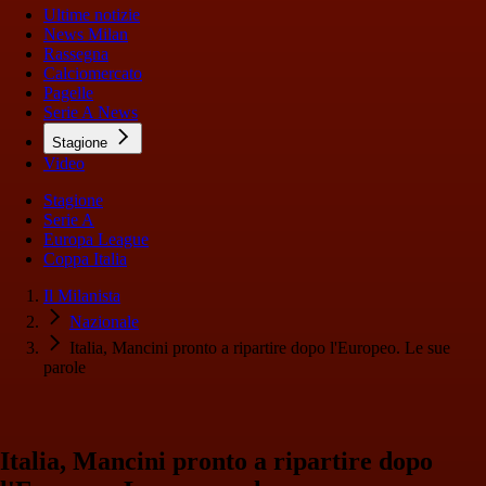
Ultime notizie
News Milan
Rassegna
Calciomercato
Pagelle
Serie A News
Stagione
Video
Stagione
Serie A
Europa League
Coppa Italia
Il Milanista
Nazionale
Italia, Mancini pronto a ripartire dopo l'Europeo. Le sue
parole
Italia, Mancini pronto a ripartire dopo