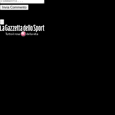
Invia Commento
Tutti
Leggi altri commenti
Ilmilanista.it
Testata giornalistica autorizzazione tribunale di Roma iscritta con il
n°78 con delibera del 12/04/2018. Direttore Responsabile: Stefano
Benedetti
Il sito IlMilanista.it di titolarità di Geo Editrice S.r.l. con sede in Roma,
via Bomarzo 34, C.F./PI 09724341004, è affiliato al network Gazzanet
di RCS Mediagroup S.p.a.. Unico responsabile dei contenuti (testi,
foto, video e grafiche) è Geo Editrice; per ogni comunicazione avente
ad oggetto i contenuti del Sito scrivere a info@geoeditrice.it
Pagina non ufficiale, non autorizzata o connessa a Associazione Calcio
Milan S.p.A. I marchi MILAN e AC MILAN sono di esclusiva
proprietà di Associazione Calcio Milan S.p.A..