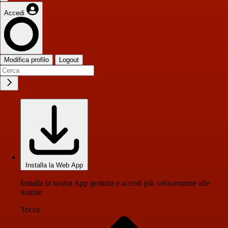
Accedi
Modifica profilo
Logout
Installa la Web App
Installa la nostra App gratuita e accedi più velocemente alle
notizie
Tocca