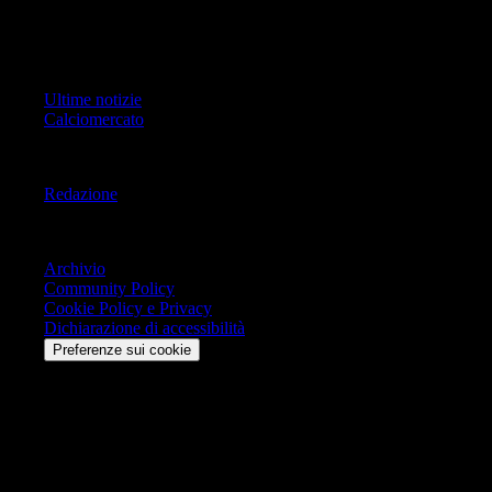
Copyright Copyright 2021-2026 © IlMilanista.it & Geo Editrice S.r.l |
Tutti i diritti riservati.
Primo Piano
Ultime notizie
Calciomercato
Informazioni
Redazione
Trasparenza
Archivio
Community Policy
Cookie Policy e Privacy
Dichiarazione di accessibilità
Preferenze sui cookie