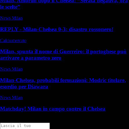
Milan, Amorim dopo il Chelsea: “Serata negativa, ora
le scelte”
News Milan
REPLY - Milan-Chelsea 0-3: disastro rossonero!
Calciomercato
Milan, spunta il nome di Guerreiro: il portoghese può
arrivare a parametro zero
News Milan
Milan-Chelsea, probabili formazioni: Modric titolare,
esordio per Diawara
News Milan
Matchday! Milan in campo contro il Chelsea
Commenti