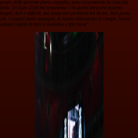
grazie delle persone provo orgoglio, sono sicuramente la cosa più
bella. Di Euro 2020 mi resteranno i 50 giorni trascorsi insieme,
lunghi, duri e difficili, ma senza mai problemi tra di noi. Non penso
che i ragazzi siano appagati, lo hanno dimostrato in campo, hanno
sempre voglia di dare il massimo e fare bene
".