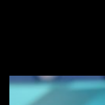
Come all'estero vedono l'Italia
"
Credo sia un po' cambiato il pensiero degli altri verso l'Italia. Dopo il
successo europeo ci guardano in modo diverso e con maggiore
considerazione. E' una svolta diciamo storica, ma sono convinto che
una squadra debba saper difendere, tenere palla e attaccare. Questo lo
sappiamo fare, lo abbiamo dimostrato
".
Sulla crescita della squadra da qui ai
Mondiali
"
Ovviamente abbiamo margini di crescita, mancano 14 mesi. Ma
prima del Mondiale ci sono 5 partite di qualificazione e non dobbiamo
prenderle sotto gamba e sottovalutarle. Prima dobbiamo qualificarci
poi si penserà al Mondiale in Qatar
".