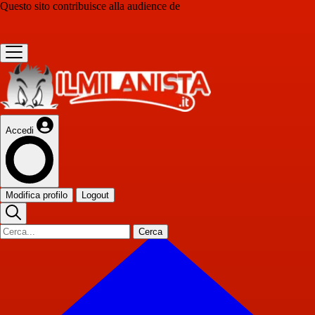
Questo sito contribuisce alla audience de
Accedi
Modifica profilo
Logout
Cerca