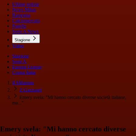
Ultime notizie
News Milan
Rassegna
Calciomercato
Pagelle
Serie A News
Stagione
Video
Stagione
Serie A
Europa League
Coppa Italia
Il Milanista
Z.Gazzanet
Emery svela: "Mi hanno cercato diverse società italiane,
ma..."
Emery svela: "Mi hanno cercato diverse