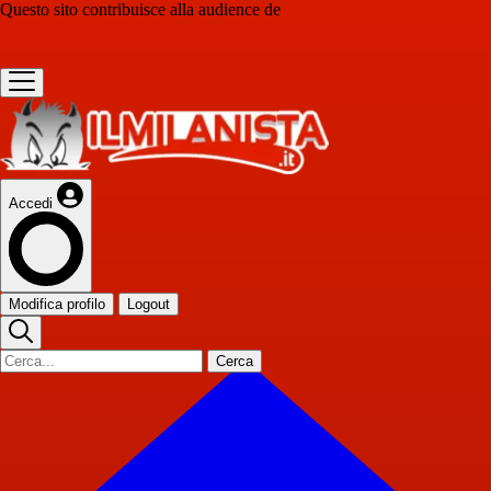
Questo sito contribuisce alla audience de
Accedi
Modifica profilo
Logout
Cerca