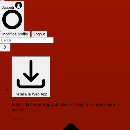
Accedi
Modifica profilo
Logout
Installa la Web App
Installa la nostra App gratuita e accedi più velocemente alle
notizie
Tocca