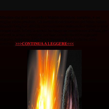
Missione che però Leonardo e Maldini intendono compiere, e nel
miglior modo possibile. Gli uomini di calciomercato del Milan stanno
fiutando i migliori affari in circolazione e continuando a battere le piste
rimaste calde. Infatti, la società ha fissato un incontro con il Nizza, che
avverrà in tempi brevissimi, per dare l'assalto decisivo al grande
obiettivo dell'estate: Allan Saint-Maximin. Ecco la chiave della
trattativa!
>>>CONTINUA A LEGGERE<<<