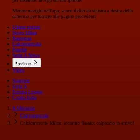
per installare la App sul tuo Iphone.
Mentre navighi nell'app, scorri il dito da sinistra a destra dello
schermo per tornare alle pagine precedenti
Ultime notizie
News Milan
Rassegna
Calciomercato
Pagelle
Serie A News
Stagione
Video
Stagione
Serie A
Europa League
Coppa Italia
Il Milanista
Calciomercato
Calciomercato Milan, incontro fissato: colpaccio in arrivo!