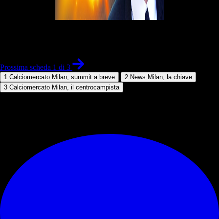
1 di 3
Prossima scheda 1 di 3
1
Calciomercato Milan, summit a breve
2
News Milan, la chiave
3
Calciomercato Milan, il centrocampista
© RIPRODUZIONE RISERVATA