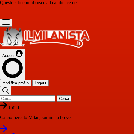
Questo sito contribuisce alla audience de
Accedi
Modifica profilo
Logout
Cerca
1
di
3
Calciomercato Milan, summit a breve