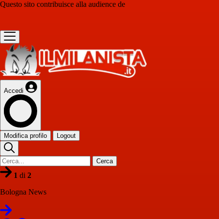
Questo sito contribuisce alla audience de
Accedi
Modifica profilo
Logout
Cerca
1
di
2
Bologna News