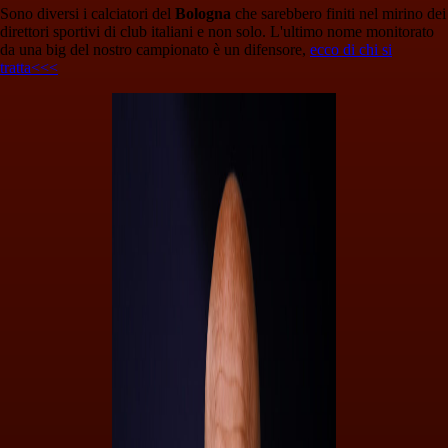
Sono diversi i calciatori del
Bologna
che sarebbero finiti nel mirino dei
direttori sportivi di club italiani e non solo. L'ultimo nome monitorato
da una big del nostro campionato è un difensore,
ecco di chi si
tratta<<<