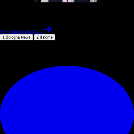
1 di 2
Prossima scheda 1 di 2
1
Bologna News
2
Il nome
© RIPRODUZIONE RISERVATA