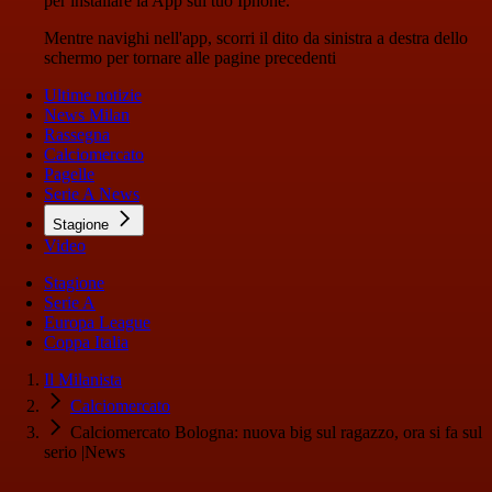
per installare la App sul tuo Iphone.
Mentre navighi nell'app, scorri il dito da sinistra a destra dello
schermo per tornare alle pagine precedenti
Ultime notizie
News Milan
Rassegna
Calciomercato
Pagelle
Serie A News
Stagione
Video
Stagione
Serie A
Europa League
Coppa Italia
Il Milanista
Calciomercato
Calciomercato Bologna: nuova big sul ragazzo, ora si fa sul
serio |News