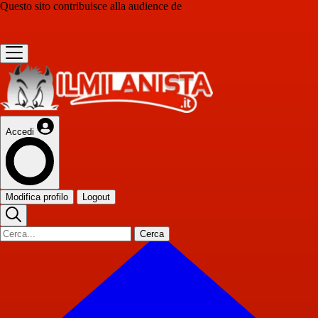
Questo sito contribuisce alla audience de
Accedi
Modifica profilo
Logout
Cerca