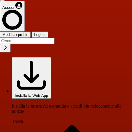
Accedi
Modifica profilo
Logout
Installa la Web App
Installa la nostra App gratuita e accedi più velocemente alle
notizie
Tocca