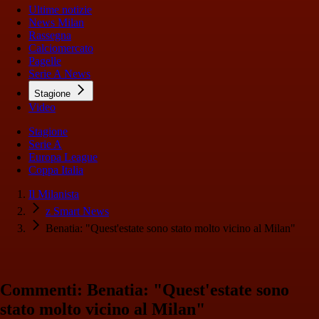
Ultime notizie
News Milan
Rassegna
Calciomercato
Pagelle
Serie A News
Stagione
Video
Stagione
Serie A
Europa League
Coppa Italia
Il Milanista
z Smart News
Benatia: "Quest'estate sono stato molto vicino al Milan"
Commenti: Benatia: "Quest'estate sono
stato molto vicino al Milan"