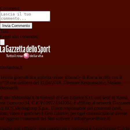
Commenti
Invia Commento
Tutti
Leggi altri commenti
Ilmilanista.it
Testata giornalistica autorizzazione tribunale di Roma iscritta con il
n°78 con delibera del 12/04/2018. Direttore Responsabile: Stefano
Benedetti
Il sito IlMilanista.it di titolarità di Geo Editrice S.r.l. con sede in Roma,
via Bomarzo 34, C.F./PI 09724341004, è affiliato al network Gazzanet
di RCS Mediagroup S.p.a.. Unico responsabile dei contenuti (testi,
foto, video e grafiche) è Geo Editrice; per ogni comunicazione avente
ad oggetto i contenuti del Sito scrivere a info@geoeditrice.it
Pagina non ufficiale, non autorizzata o connessa a Associazione Calcio