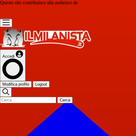
Questo sito contribuisce alla audience de
Accedi
Modifica profilo
Logout
Cerca