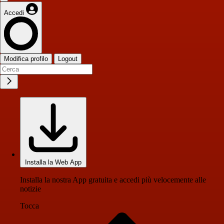
Accedi
Modifica profilo
Logout
Installa la Web App
Installa la nostra App gratuita e accedi più velocemente alle
notizie
Tocca