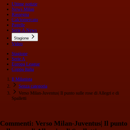
Ultime notizie
News Milan
Rassegna
Calciomercato
Pagelle
Serie A News
Stagione
Video
Stagione
Serie A
Europa League
Coppa Italia
Il Milanista
Senza categoria
Verso Milan-Juventus| Il punto sulle rose di Allegri e di
Spalletti
Commenti: Verso Milan-Juventus| Il punto