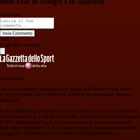
sulle rose di Allegri e di Spalletti
Commenti
Invia Commento
Tutti
Leggi altri commenti
Ilmilanista.it
Testata giornalistica autorizzazione tribunale di Roma iscritta con il
n°78 con delibera del 12/04/2018. Direttore Responsabile: Stefano
Benedetti
Il sito IlMilanista.it di titolarità di Geo Editrice S.r.l. con sede in Roma,
via Bomarzo 34, C.F./PI 09724341004, è affiliato al network Gazzanet
di RCS Mediagroup S.p.a.. Unico responsabile dei contenuti (testi,
foto, video e grafiche) è Geo Editrice; per ogni comunicazione avente
ad oggetto i contenuti del Sito scrivere a info@geoeditrice.it