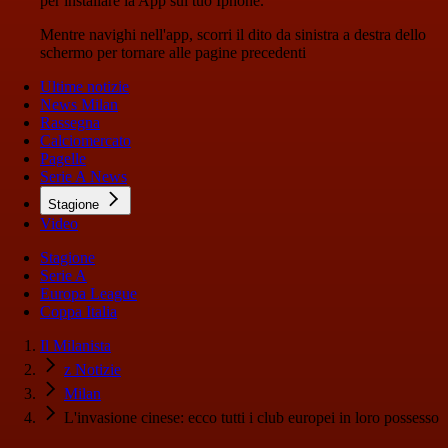
per installare la App sul tuo Iphone.
Mentre navighi nell'app, scorri il dito da sinistra a destra dello
schermo per tornare alle pagine precedenti
Ultime notizie
News Milan
Rassegna
Calciomercato
Pagelle
Serie A News
Stagione
Video
Stagione
Serie A
Europa League
Coppa Italia
Il Milanista
z Notizie
Milan
L'invasione cinese: ecco tutti i club europei in loro possesso