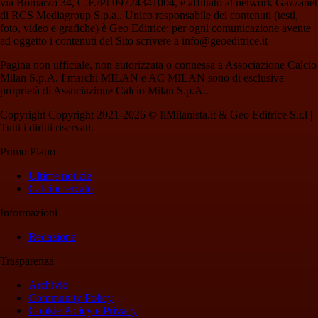
via Bomarzo 34, C.F./PI 09724341004, è affiliato al network Gazzanet
di RCS Mediagroup S.p.a.. Unico responsabile dei contenuti (testi,
foto, video e grafiche) è Geo Editrice; per ogni comunicazione avente
ad oggetto i contenuti del Sito scrivere a info@geoeditrice.it
Pagina non ufficiale, non autorizzata o connessa a Associazione Calcio
Milan S.p.A. I marchi MILAN e AC MILAN sono di esclusiva
proprietà di Associazione Calcio Milan S.p.A..
Copyright Copyright 2021-2026 © IlMilanista.it & Geo Editrice S.r.l |
Tutti i diritti riservati.
Primo Piano
Ultime notizie
Calciomercato
Informazioni
Redazione
Trasparenza
Archivio
Community Policy
Cookie Policy e Privacy