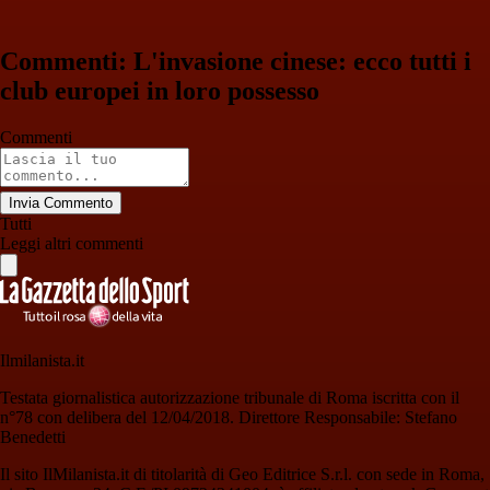
Commenti: L'invasione cinese: ecco tutti i
club europei in loro possesso
Commenti
Invia Commento
Tutti
Leggi altri commenti
Ilmilanista.it
Testata giornalistica autorizzazione tribunale di Roma iscritta con il
n°78 con delibera del 12/04/2018. Direttore Responsabile: Stefano
Benedetti
Il sito IlMilanista.it di titolarità di Geo Editrice S.r.l. con sede in Roma,