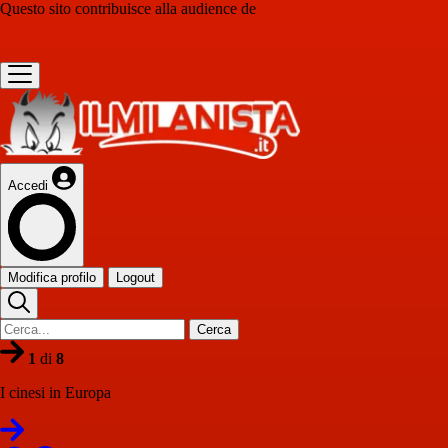
Questo sito contribuisce alla audience de
Accedi
Modifica profilo
Logout
Cerca
1
di
8
I cinesi in Europa