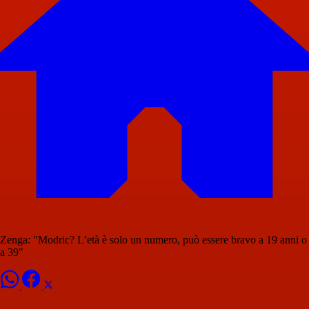
Zenga: "Modric? L’età è solo un numero, può essere bravo a 19 anni o
a 39"