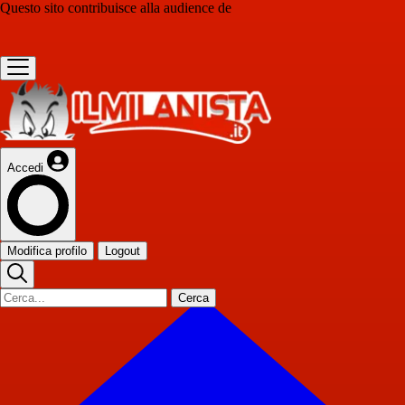
Questo sito contribuisce alla audience de
Accedi
Modifica profilo
Logout
Cerca