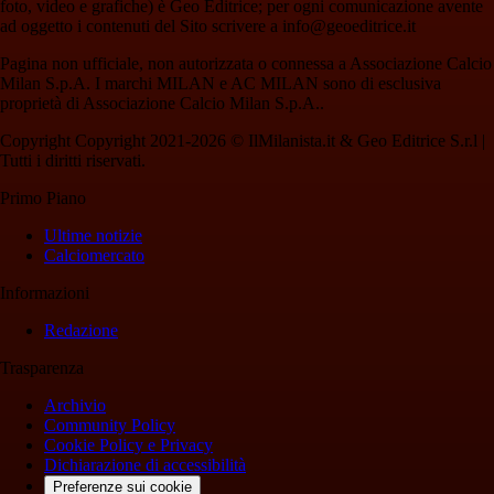
foto, video e grafiche) è Geo Editrice; per ogni comunicazione avente
ad oggetto i contenuti del Sito scrivere a info@geoeditrice.it
Pagina non ufficiale, non autorizzata o connessa a Associazione Calcio
Milan S.p.A. I marchi MILAN e AC MILAN sono di esclusiva
proprietà di Associazione Calcio Milan S.p.A..
Copyright Copyright 2021-2026 © IlMilanista.it & Geo Editrice S.r.l |
Tutti i diritti riservati.
Primo Piano
Ultime notizie
Calciomercato
Informazioni
Redazione
Trasparenza
Archivio
Community Policy
Cookie Policy e Privacy
Dichiarazione di accessibilità
Preferenze sui cookie