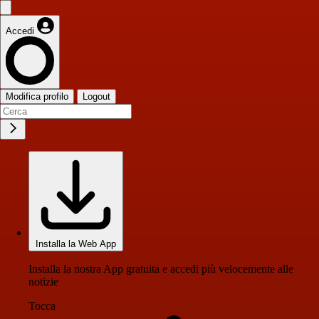
Accedi
Modifica profilo
Logout
Installa la Web App
Installa la nostra App gratuita e accedi più velocemente alle
notizie
Tocca