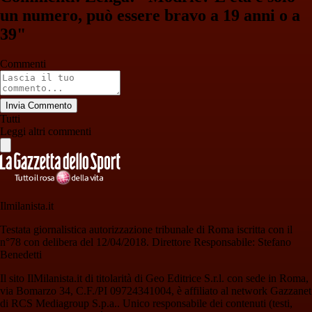
un numero, può essere bravo a 19 anni o a
39"
Commenti
Invia Commento
Tutti
Leggi altri commenti
Ilmilanista.it
Testata giornalistica autorizzazione tribunale di Roma iscritta con il
n°78 con delibera del 12/04/2018. Direttore Responsabile: Stefano
Benedetti
Il sito IlMilanista.it di titolarità di Geo Editrice S.r.l. con sede in Roma,
via Bomarzo 34, C.F./PI 09724341004, è affiliato al network Gazzanet
di RCS Mediagroup S.p.a.. Unico responsabile dei contenuti (testi,