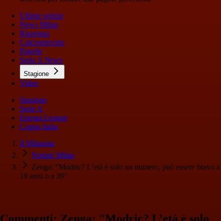
Ultime notizie
News Milan
Rassegna
Calciomercato
Pagelle
Serie A News
Stagione
Video
Stagione
Serie A
Europa League
Coppa Italia
Il Milanista
Notizie Milan
Zenga: "Modric? L’età è solo un numero, può essere bravo a
19 anni o a 39"
Commenti: Zenga: "Modric? L’età è solo