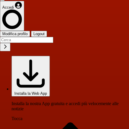
Accedi
Modifica profilo
Logout
Installa la Web App
Installa la nostra App gratuita e accedi più velocemente alle
notizie
Tocca