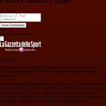
il Milan è cambiato in peggio"
Commenti
Invia Commento
Tutti
Leggi altri commenti
Ilmilanista.it
Testata giornalistica autorizzazione tribunale di Roma iscritta con il
n°78 con delibera del 12/04/2018. Direttore Responsabile: Stefano
Benedetti
Il sito IlMilanista.it di titolarità di Geo Editrice S.r.l. con sede in Roma,
via Bomarzo 34, C.F./PI 09724341004, è affiliato al network Gazzanet
di RCS Mediagroup S.p.a.. Unico responsabile dei contenuti (testi,
foto, video e grafiche) è Geo Editrice; per ogni comunicazione avente
ad oggetto i contenuti del Sito scrivere a info@geoeditrice.it