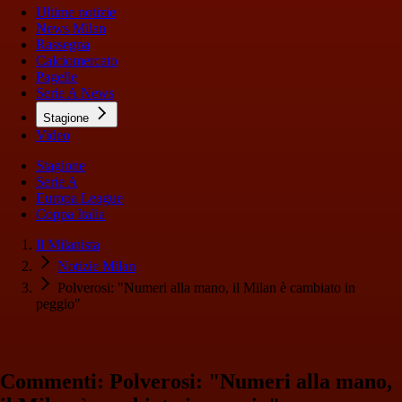
Ultime notizie
News Milan
Rassegna
Calciomercato
Pagelle
Serie A News
Stagione
Video
Stagione
Serie A
Europa League
Coppa Italia
Il Milanista
Notizie Milan
Polverosi: "Numeri alla mano, il Milan è cambiato in
peggio"
Commenti: Polverosi: "Numeri alla mano,