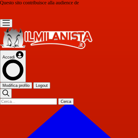
Questo sito contribuisce alla audience de
Accedi
Modifica profilo
Logout
Cerca