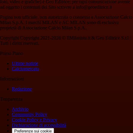
foto, video e grafiche) è Geo Editrice; per ogni comunicazione avente
ad oggetto i contenuti del Sito scrivere a info@geoeditrice.it
Pagina non ufficiale, non autorizzata o connessa a Associazione Calcio
Milan S.p.A. I marchi MILAN e AC MILAN sono di esclusiva
proprietà di Associazione Calcio Milan S.p.A..
Copyright Copyright 2021-2026 © IlMilanista.it & Geo Editrice S.r.l |
Tutti i diritti riservati.
Primo Piano
Ultime notizie
Calciomercato
Informazioni
Redazione
Trasparenza
Archivio
Community Policy
Cookie Policy e Privacy
Dichiarazione di accessibilità
Preferenze sui cookie