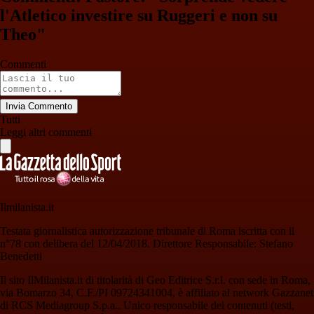
l'Atletico investire su Ruggeri e non su
Theo"
Commenti
Invia Commento
Tutti
Leggi altri commenti
Ilmilanista.it
Testata giornalistica autorizzazione tribunale di Roma iscritta con il
n°78 con delibera del 12/04/2018. Direttore Responsabile: Stefano
Benedetti
Il sito IlMilanista.it di titolarità di Geo Editrice S.r.l. con sede in Roma,
via Bomarzo 34, C.F./PI 09724341004, è affiliato al network Gazzanet
di RCS Mediagroup S.p.a.. Unico responsabile dei contenuti (testi,