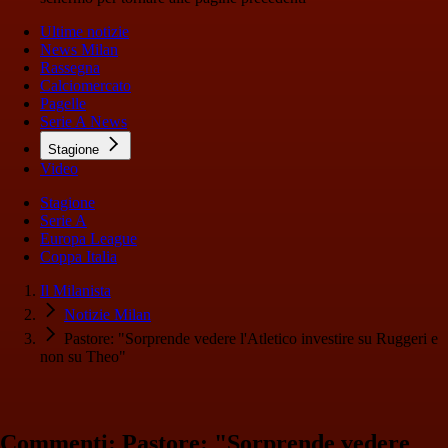
Ultime notizie
News Milan
Rassegna
Calciomercato
Pagelle
Serie A News
Stagione
Video
Stagione
Serie A
Europa League
Coppa Italia
Il Milanista
Notizie Milan
Pastore: "Sorprende vedere l'Atletico investire su Ruggeri e
non su Theo"
Commenti: Pastore: "Sorprende vedere