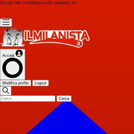
Questo sito contribuisce alla audience de
Accedi
Modifica profilo
Logout
Cerca