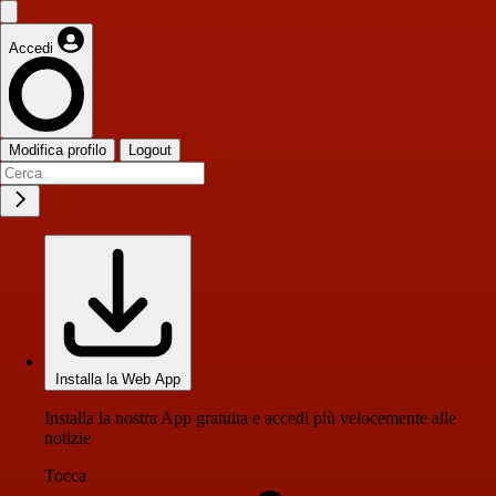
Accedi
Modifica profilo
Logout
Installa la Web App
Installa la nostra App gratuita e accedi più velocemente alle
notizie
Tocca