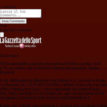
Commenti
Invia Commento
Tutti
Leggi altri commenti
Ilmilanista.it
Testata giornalistica autorizzazione tribunale di Roma iscritta con il
n°78 con delibera del 12/04/2018. Direttore Responsabile: Stefano
Benedetti
Il sito IlMilanista.it di titolarità di Geo Editrice S.r.l. con sede in Roma,
via Bomarzo 34, C.F./PI 09724341004, è affiliato al network Gazzanet
di RCS Mediagroup S.p.a.. Unico responsabile dei contenuti (testi,
foto, video e grafiche) è Geo Editrice; per ogni comunicazione avente
ad oggetto i contenuti del Sito scrivere a info@geoeditrice.it
Pagina non ufficiale, non autorizzata o connessa a Associazione Calcio