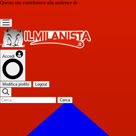
Questo sito contribuisce alla audience de
Accedi
Modifica profilo
Logout
Cerca