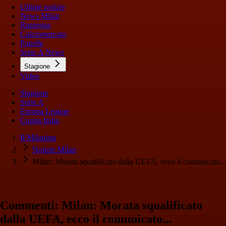
Ultime notizie
News Milan
Rassegna
Calciomercato
Pagelle
Serie A News
Stagione
Video
Stagione
Serie A
Europa League
Coppa Italia
Il Milanista
Notizie Milan
Milan: Morata squalificato dalla UEFA, ecco il comunicato...
Commenti: Milan: Morata squalificato
dalla UEFA, ecco il comunicato...