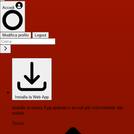
Accedi
Modifica profilo
Logout
Installa la Web App
Installa la nostra App gratuita e accedi più velocemente alle
notizie
Tocca