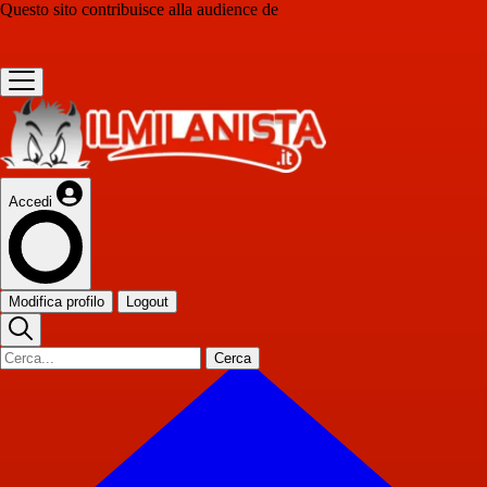
Questo sito contribuisce alla audience de
Accedi
Modifica profilo
Logout
Cerca