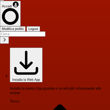
Accedi
Modifica profilo
Logout
Installa la Web App
Installa la nostra App gratuita e accedi più velocemente alle
notizie
Tocca