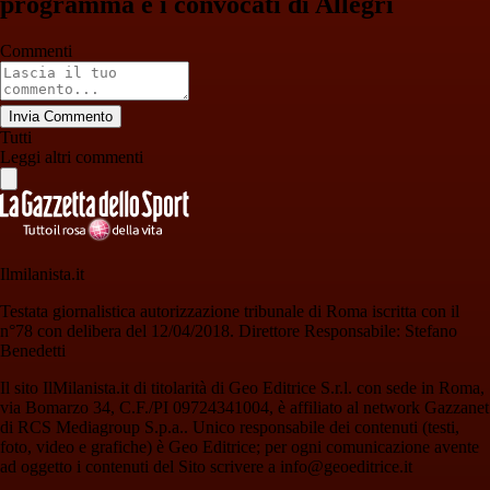
programma e i convocati di Allegri
Commenti
Invia Commento
Tutti
Leggi altri commenti
Ilmilanista.it
Testata giornalistica autorizzazione tribunale di Roma iscritta con il
n°78 con delibera del 12/04/2018. Direttore Responsabile: Stefano
Benedetti
Il sito IlMilanista.it di titolarità di Geo Editrice S.r.l. con sede in Roma,
via Bomarzo 34, C.F./PI 09724341004, è affiliato al network Gazzanet
di RCS Mediagroup S.p.a.. Unico responsabile dei contenuti (testi,
foto, video e grafiche) è Geo Editrice; per ogni comunicazione avente
ad oggetto i contenuti del Sito scrivere a info@geoeditrice.it