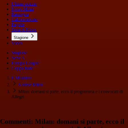
Ultime notizie
News Milan
Rassegna
Calciomercato
Pagelle
Serie A News
Stagione
Video
Stagione
Serie A
Europa League
Coppa Italia
Il Milanista
Notizie Milan
Milan: domani si parte, ecco il programma e i convocati di
Allegri
Commenti: Milan: domani si parte, ecco il