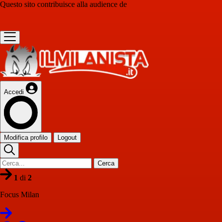
Questo sito contribuisce alla audience de
Accedi
Modifica profilo
Logout
Cerca
1
di
2
Focus Milan