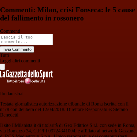
Commenti: Milan, crisi Fonseca: le 5 cause
del fallimento in rossonero
Commenti
Invia Commento
Tutti
Leggi altri commenti
Ilmilanista.it
Testata giornalistica autorizzazione tribunale di Roma iscritta con il
n°78 con delibera del 12/04/2018. Direttore Responsabile: Stefano
Benedetti
Il sito IlMilanista.it di titolarità di Geo Editrice S.r.l. con sede in Roma,
via Bomarzo 34, C.F./PI 09724341004, è affiliato al network Gazzanet
di RCS Mediagroup S.p.a.. Unico responsabile dei contenuti (testi,