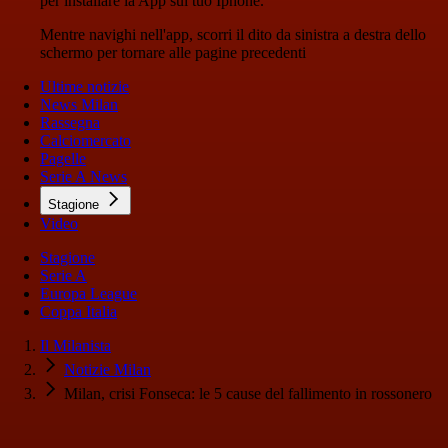
per installare la App sul tuo Iphone.
Mentre navighi nell'app, scorri il dito da sinistra a destra dello
schermo per tornare alle pagine precedenti
Ultime notizie
News Milan
Rassegna
Calciomercato
Pagelle
Serie A News
Stagione
Video
Stagione
Serie A
Europa League
Coppa Italia
Il Milanista
Notizie Milan
Milan, crisi Fonseca: le 5 cause del fallimento in rossonero