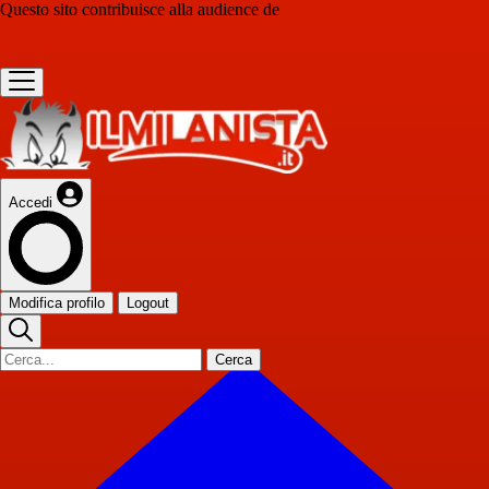
Questo sito contribuisce alla audience de
Accedi
Modifica profilo
Logout
Cerca