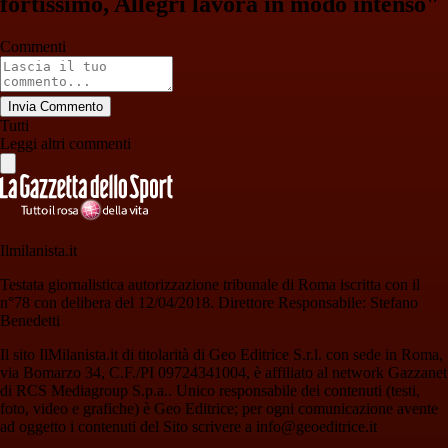
fortissimo, Allegri lavora in modo intenso"
Commenti
Invia Commento
Tutti
Leggi altri commenti
Ilmilanista.it
Testata giornalistica autorizzazione tribunale di Roma iscritta con il
n°78 con delibera del 12/04/2018. Direttore Responsabile: Stefano
Benedetti
Il sito IlMilanista.it di titolarità di Geo Editrice S.r.l. con sede in Roma,
via Bomarzo 34, C.F./PI 09724341004, è affiliato al network Gazzanet
di RCS Mediagroup S.p.a.. Unico responsabile dei contenuti (testi,
foto, video e grafiche) è Geo Editrice; per ogni comunicazione avente
ad oggetto i contenuti del Sito scrivere a info@geoeditrice.it