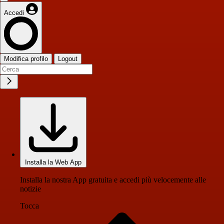
Accedi
Modifica profilo
Logout
Installa la Web App
Installa la nostra App gratuita e accedi più velocemente alle
notizie
Tocca