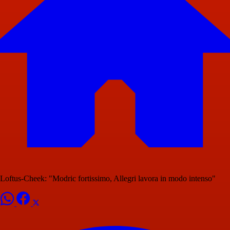
Loftus-Cheek: "Modric fortissimo, Allegri lavora in modo intenso"