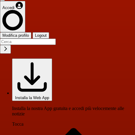
Accedi
Modifica profilo
Logout
Installa la Web App
Installa la nostra App gratuita e accedi più velocemente alle
notizie
Tocca