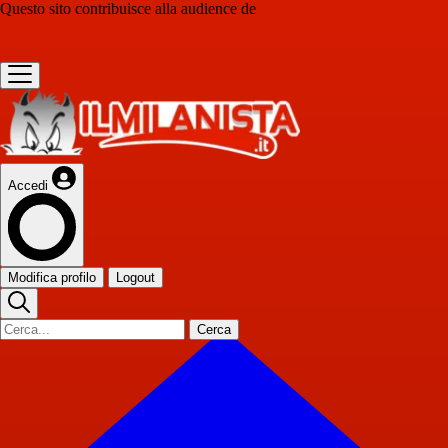
Questo sito contribuisce alla audience de
Accedi
Modifica profilo
Logout
Cerca