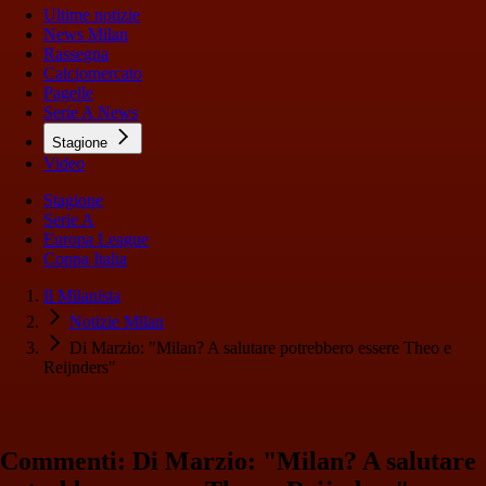
Ultime notizie
News Milan
Rassegna
Calciomercato
Pagelle
Serie A News
Stagione
Video
Stagione
Serie A
Europa League
Coppa Italia
Il Milanista
Notizie Milan
Di Marzio: "Milan? A salutare potrebbero essere Theo e
Reijnders"
Commenti: Di Marzio: "Milan? A salutare