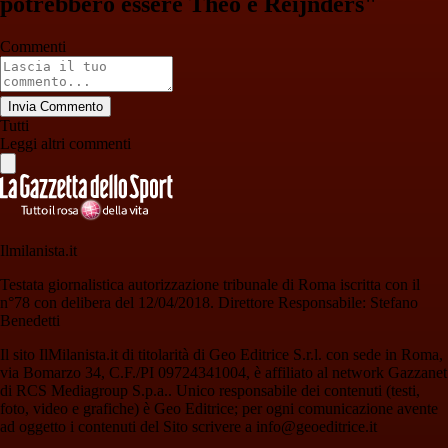
potrebbero essere Theo e Reijnders"
Commenti
Invia Commento
Tutti
Leggi altri commenti
Ilmilanista.it
Testata giornalistica autorizzazione tribunale di Roma iscritta con il
n°78 con delibera del 12/04/2018. Direttore Responsabile: Stefano
Benedetti
Il sito IlMilanista.it di titolarità di Geo Editrice S.r.l. con sede in Roma,
via Bomarzo 34, C.F./PI 09724341004, è affiliato al network Gazzanet
di RCS Mediagroup S.p.a.. Unico responsabile dei contenuti (testi,
foto, video e grafiche) è Geo Editrice; per ogni comunicazione avente
ad oggetto i contenuti del Sito scrivere a info@geoeditrice.it