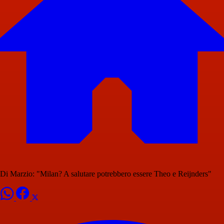
Di Marzio: "Milan? A salutare potrebbero essere Theo e Reijnders"