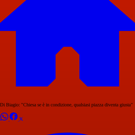
Di Biagio: "Chiesa se è in condizione, qualsiasi piazza diventa giusta"