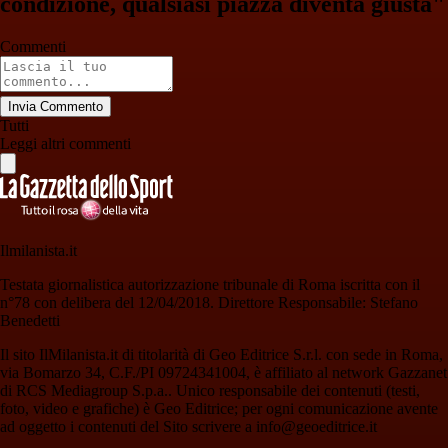
condizione, qualsiasi piazza diventa giusta"
Commenti
Invia Commento
Tutti
Leggi altri commenti
Ilmilanista.it
Testata giornalistica autorizzazione tribunale di Roma iscritta con il
n°78 con delibera del 12/04/2018. Direttore Responsabile: Stefano
Benedetti
Il sito IlMilanista.it di titolarità di Geo Editrice S.r.l. con sede in Roma,
via Bomarzo 34, C.F./PI 09724341004, è affiliato al network Gazzanet
di RCS Mediagroup S.p.a.. Unico responsabile dei contenuti (testi,
foto, video e grafiche) è Geo Editrice; per ogni comunicazione avente
ad oggetto i contenuti del Sito scrivere a info@geoeditrice.it