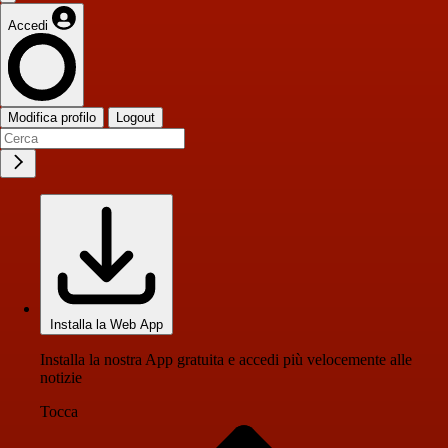
Accedi
Modifica profilo
Logout
Installa la Web App
Installa la nostra App gratuita e accedi più velocemente alle
notizie
Tocca