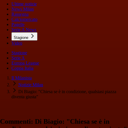
Ultime notizie
News Milan
Rassegna
Calciomercato
Pagelle
Serie A News
Stagione
Video
Stagione
Serie A
Europa League
Coppa Italia
Il Milanista
Notizie Milan
Di Biagio: "Chiesa se è in condizione, qualsiasi piazza
diventa giusta"
Commenti: Di Biagio: "Chiesa se è in