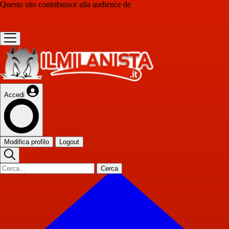
Questo sito contribuisce alla audience de
Accedi
Modifica profilo
Logout
Cerca