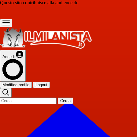
Questo sito contribuisce alla audience de
Accedi
Modifica profilo
Logout
Cerca