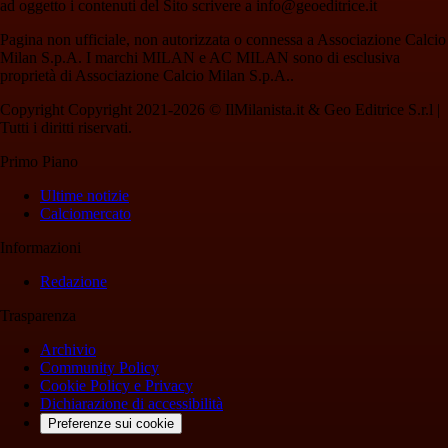
ad oggetto i contenuti del Sito scrivere a info@geoeditrice.it
Pagina non ufficiale, non autorizzata o connessa a Associazione Calcio
Milan S.p.A. I marchi MILAN e AC MILAN sono di esclusiva
proprietà di Associazione Calcio Milan S.p.A..
Copyright Copyright 2021-2026 © IlMilanista.it & Geo Editrice S.r.l |
Tutti i diritti riservati.
Primo Piano
Ultime notizie
Calciomercato
Informazioni
Redazione
Trasparenza
Archivio
Community Policy
Cookie Policy e Privacy
Dichiarazione di accessibilità
Preferenze sui cookie