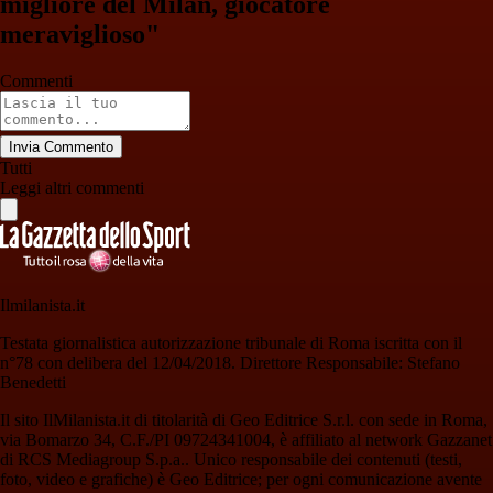
migliore del Milan, giocatore
meraviglioso"
Commenti
Invia Commento
Tutti
Leggi altri commenti
Ilmilanista.it
Testata giornalistica autorizzazione tribunale di Roma iscritta con il
n°78 con delibera del 12/04/2018. Direttore Responsabile: Stefano
Benedetti
Il sito IlMilanista.it di titolarità di Geo Editrice S.r.l. con sede in Roma,
via Bomarzo 34, C.F./PI 09724341004, è affiliato al network Gazzanet
di RCS Mediagroup S.p.a.. Unico responsabile dei contenuti (testi,
foto, video e grafiche) è Geo Editrice; per ogni comunicazione avente