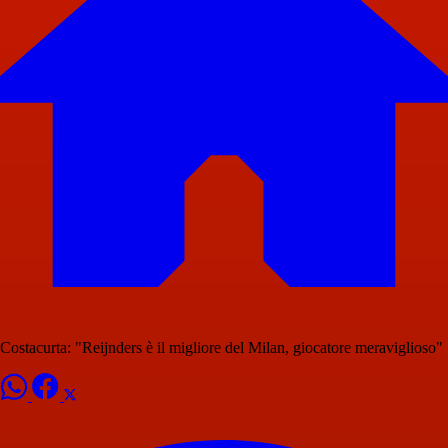
Costacurta: "Reijnders è il migliore del Milan, giocatore meraviglioso"