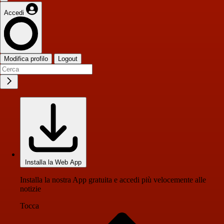
Accedi
Modifica profilo
Logout
Installa la Web App
Installa la nostra App gratuita e accedi più velocemente alle
notizie
Tocca