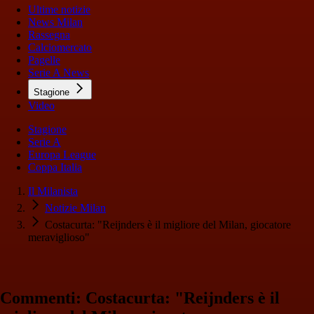
Ultime notizie
News Milan
Rassegna
Calciomercato
Pagelle
Serie A News
Stagione
Video
Stagione
Serie A
Europa League
Coppa Italia
Il Milanista
Notizie Milan
Costacurta: "Reijnders è il migliore del Milan, giocatore
meraviglioso"
Commenti: Costacurta: "Reijnders è il