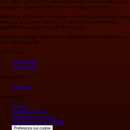
foto, video e grafiche) è Geo Editrice; per ogni comunicazione avente
ad oggetto i contenuti del Sito scrivere a info@geoeditrice.it
Pagina non ufficiale, non autorizzata o connessa a Associazione Calcio
Milan S.p.A. I marchi MILAN e AC MILAN sono di esclusiva
proprietà di Associazione Calcio Milan S.p.A..
Copyright Copyright 2021-2026 © IlMilanista.it & Geo Editrice S.r.l |
Tutti i diritti riservati.
Primo Piano
Ultime notizie
Calciomercato
Informazioni
Redazione
Trasparenza
Archivio
Community Policy
Cookie Policy e Privacy
Dichiarazione di accessibilità
Preferenze sui cookie