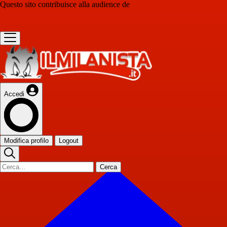
Questo sito contribuisce alla audience de
Accedi
Modifica profilo
Logout
Cerca