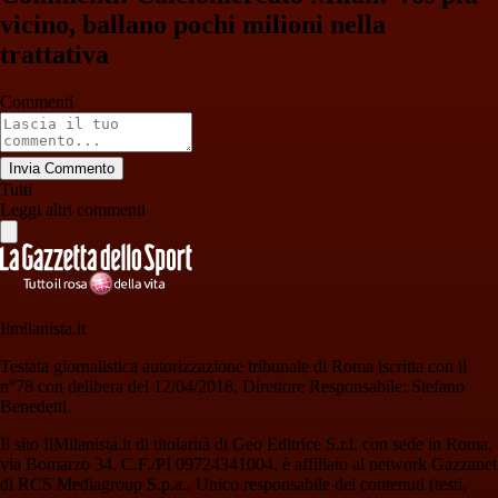
vicino, ballano pochi milioni nella
trattativa
Commenti
Invia Commento
Tutti
Leggi altri commenti
Ilmilanista.it
Testata giornalistica autorizzazione tribunale di Roma iscritta con il
n°78 con delibera del 12/04/2018. Direttore Responsabile: Stefano
Benedetti
Il sito IlMilanista.it di titolarità di Geo Editrice S.r.l. con sede in Roma,
via Bomarzo 34, C.F./PI 09724341004, è affiliato al network Gazzanet
di RCS Mediagroup S.p.a.. Unico responsabile dei contenuti (testi,