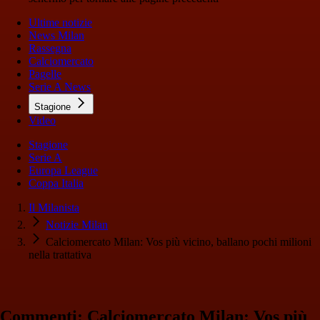
Ultime notizie
News Milan
Rassegna
Calciomercato
Pagelle
Serie A News
Stagione
Video
Stagione
Serie A
Europa League
Coppa Italia
Il Milanista
Notizie Milan
Calciomercato Milan: Vos più vicino, ballano pochi milioni
nella trattativa
Commenti: Calciomercato Milan: Vos più