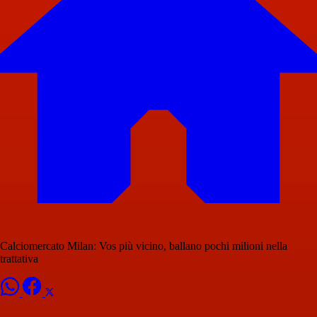
Calciomercato Milan: Vos più vicino, ballano pochi milioni nella
trattativa