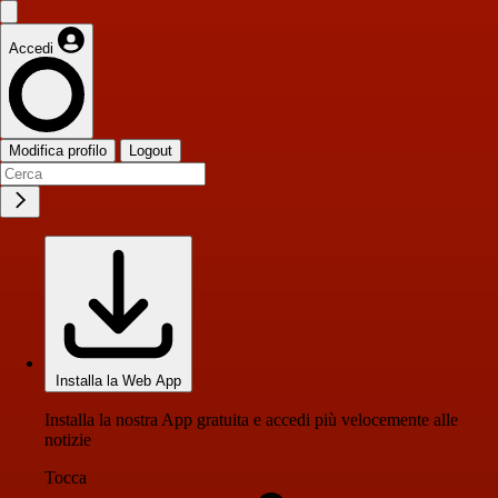
Accedi
Modifica profilo
Logout
Installa la Web App
Installa la nostra App gratuita e accedi più velocemente alle
notizie
Tocca