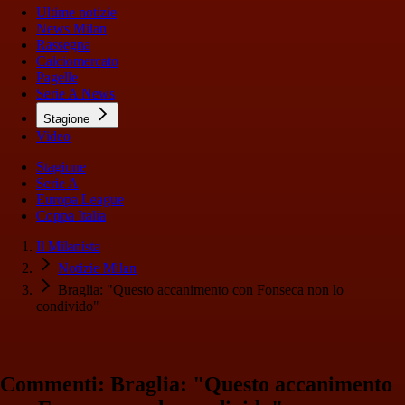
Ultime notizie
News Milan
Rassegna
Calciomercato
Pagelle
Serie A News
Stagione
Video
Stagione
Serie A
Europa League
Coppa Italia
Il Milanista
Notizie Milan
Braglia: "Questo accanimento con Fonseca non lo
condivido"
Commenti: Braglia: "Questo accanimento