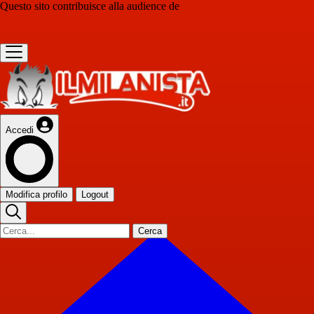
Questo sito contribuisce alla audience de
Accedi
Modifica profilo
Logout
Cerca