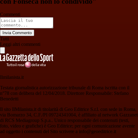
con Fonseca non lo condivido"
Commenti
Invia Commento
Tutti
Leggi altri commenti
Ilmilanista.it
Testata giornalistica autorizzazione tribunale di Roma iscritta con il
n°78 con delibera del 12/04/2018. Direttore Responsabile: Stefano
Benedetti
Il sito IlMilanista.it di titolarità di Geo Editrice S.r.l. con sede in Roma,
via Bomarzo 34, C.F./PI 09724341004, è affiliato al network Gazzanet
di RCS Mediagroup S.p.a.. Unico responsabile dei contenuti (testi,
foto, video e grafiche) è Geo Editrice; per ogni comunicazione avente
ad oggetto i contenuti del Sito scrivere a info@geoeditrice.it