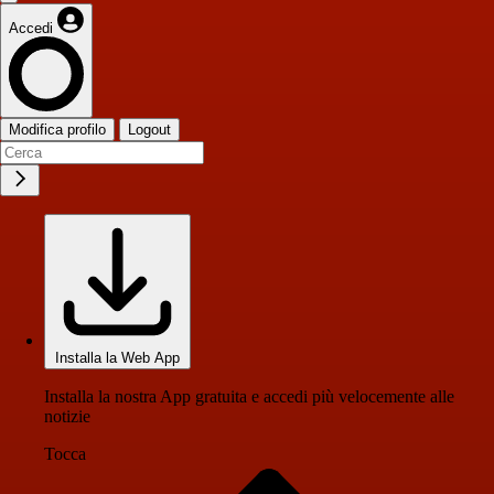
Accedi
Modifica profilo
Logout
Installa la Web App
Installa la nostra App gratuita e accedi più velocemente alle
notizie
Tocca