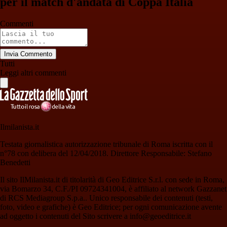
per il match d'andata di Coppa Italia
Commenti
Invia Commento
Tutti
Leggi altri commenti
Ilmilanista.it
Testata giornalistica autorizzazione tribunale di Roma iscritta con il
n°78 con delibera del 12/04/2018. Direttore Responsabile: Stefano
Benedetti
Il sito IlMilanista.it di titolarità di Geo Editrice S.r.l. con sede in Roma,
via Bomarzo 34, C.F./PI 09724341004, è affiliato al network Gazzanet
di RCS Mediagroup S.p.a.. Unico responsabile dei contenuti (testi,
foto, video e grafiche) è Geo Editrice; per ogni comunicazione avente
ad oggetto i contenuti del Sito scrivere a info@geoeditrice.it