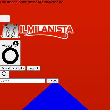
Questo sito contribuisce alla audience de
Accedi
Modifica profilo
Logout
Cerca