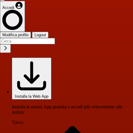
Accedi
Modifica profilo
Logout
Installa la Web App
Installa la nostra App gratuita e accedi più velocemente alle
notizie
Tocca