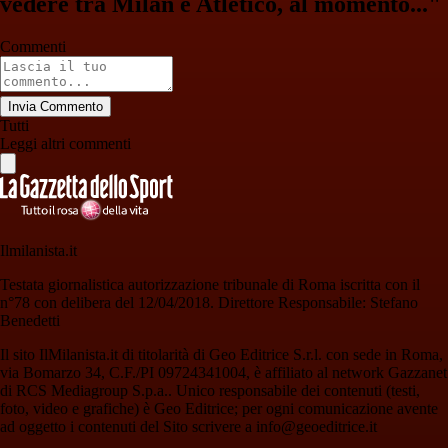
vedere tra Milan e Atletico, al momento..."
Commenti
Invia Commento
Tutti
Leggi altri commenti
Ilmilanista.it
Testata giornalistica autorizzazione tribunale di Roma iscritta con il
n°78 con delibera del 12/04/2018. Direttore Responsabile: Stefano
Benedetti
Il sito IlMilanista.it di titolarità di Geo Editrice S.r.l. con sede in Roma,
via Bomarzo 34, C.F./PI 09724341004, è affiliato al network Gazzanet
di RCS Mediagroup S.p.a.. Unico responsabile dei contenuti (testi,
foto, video e grafiche) è Geo Editrice; per ogni comunicazione avente
ad oggetto i contenuti del Sito scrivere a info@geoeditrice.it