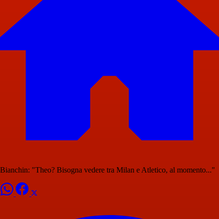
Bianchin: "Theo? Bisogna vedere tra Milan e Atletico, al momento..."