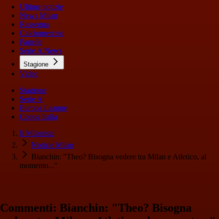
Ultime notizie
News Milan
Rassegna
Calciomercato
Pagelle
Serie A News
Stagione
Video
Stagione
Serie A
Europa League
Coppa Italia
Il Milanista
Notizie Milan
Bianchin: "Theo? Bisogna vedere tra Milan e Atletico, al
momento..."
Commenti: Bianchin: "Theo? Bisogna