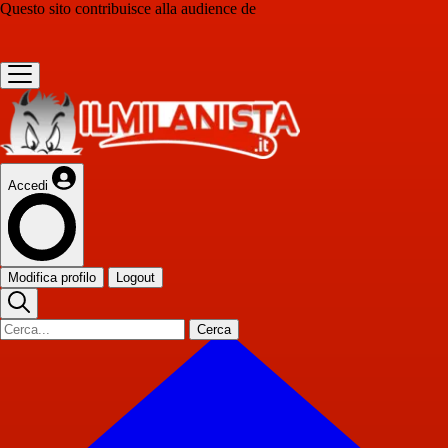
Questo sito contribuisce alla audience de
Accedi
Modifica profilo
Logout
Cerca