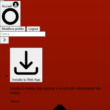
Accedi
Modifica profilo
Logout
Installa la Web App
Installa la nostra App gratuita e accedi più velocemente alle
notizie
Tocca