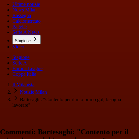
Ultime notizie
News Milan
Rassegna
Calciomercato
Pagelle
Serie A News
Stagione
Video
Stagione
Serie A
Europa League
Coppa Italia
Il Milanista
Notizie Milan
Bartesaghi: "Contento per il mio primo gol, bisogna
lavorare"
Commenti: Bartesaghi: "Contento per il