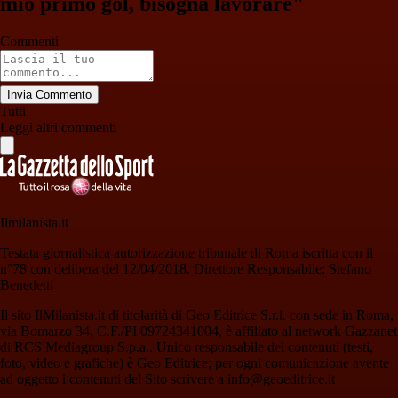
mio primo gol, bisogna lavorare"
Commenti
Invia Commento
Tutti
Leggi altri commenti
Ilmilanista.it
Testata giornalistica autorizzazione tribunale di Roma iscritta con il
n°78 con delibera del 12/04/2018. Direttore Responsabile: Stefano
Benedetti
Il sito IlMilanista.it di titolarità di Geo Editrice S.r.l. con sede in Roma,
via Bomarzo 34, C.F./PI 09724341004, è affiliato al network Gazzanet
di RCS Mediagroup S.p.a.. Unico responsabile dei contenuti (testi,
foto, video e grafiche) è Geo Editrice; per ogni comunicazione avente
ad oggetto i contenuti del Sito scrivere a info@geoeditrice.it