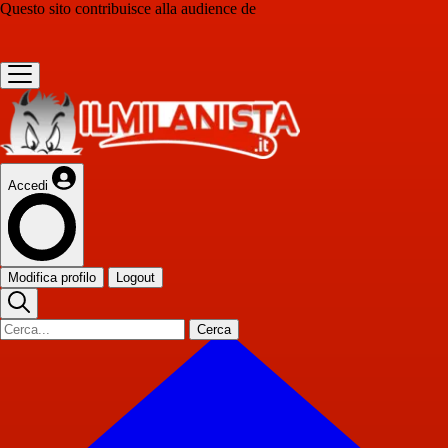
Questo sito contribuisce alla audience de
Accedi
Modifica profilo
Logout
Cerca