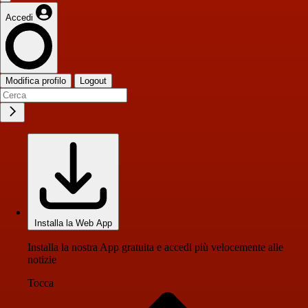
Accedi
Modifica profilo
Logout
Installa la Web App
Installa la nostra App gratuita e accedi più velocemente alle
notizie
Tocca