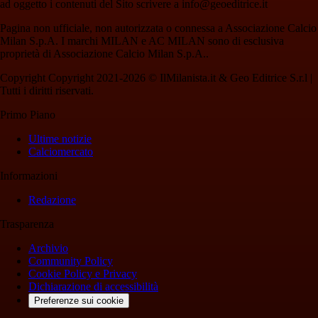
ad oggetto i contenuti del Sito scrivere a info@geoeditrice.it
Pagina non ufficiale, non autorizzata o connessa a Associazione Calcio
Milan S.p.A. I marchi MILAN e AC MILAN sono di esclusiva
proprietà di Associazione Calcio Milan S.p.A..
Copyright Copyright 2021-2026 © IlMilanista.it & Geo Editrice S.r.l |
Tutti i diritti riservati.
Primo Piano
Ultime notizie
Calciomercato
Informazioni
Redazione
Trasparenza
Archivio
Community Policy
Cookie Policy e Privacy
Dichiarazione di accessibilità
Preferenze sui cookie