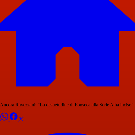
Ancora Ravezzani: "La desuetudine di Fonseca alla Serie A ha inciso"