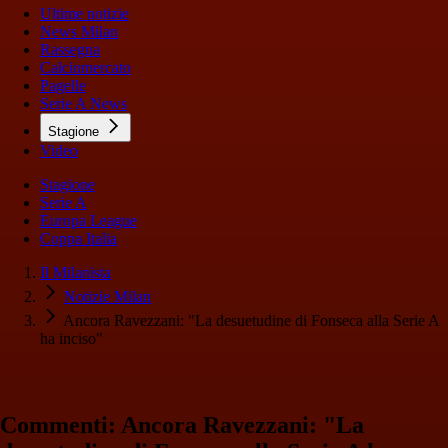
Ultime notizie
News Milan
Rassegna
Calciomercato
Pagelle
Serie A News
Stagione
Video
Stagione
Serie A
Europa League
Coppa Italia
Il Milanista
Notizie Milan
Ancora Ravezzani: "La desuetudine di Fonseca alla Serie A
ha inciso"
Commenti: Ancora Ravezzani: "La