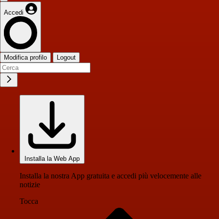
Accedi
Modifica profilo
Logout
Installa la Web App
Installa la nostra App gratuita e accedi più velocemente alle
notizie
Tocca