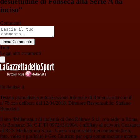
desuetudine di Fonseca alla Serie A ha
inciso"
Commenti
Invia Commento
Tutti
Leggi altri commenti
Ilmilanista.it
Testata giornalistica autorizzazione tribunale di Roma iscritta con il
n°78 con delibera del 12/04/2018. Direttore Responsabile: Stefano
Benedetti
Il sito IlMilanista.it di titolarità di Geo Editrice S.r.l. con sede in Roma,
via Bomarzo 34, C.F./PI 09724341004, è affiliato al network Gazzanet
di RCS Mediagroup S.p.a.. Unico responsabile dei contenuti (testi,
foto, video e grafiche) è Geo Editrice; per ogni comunicazione avente