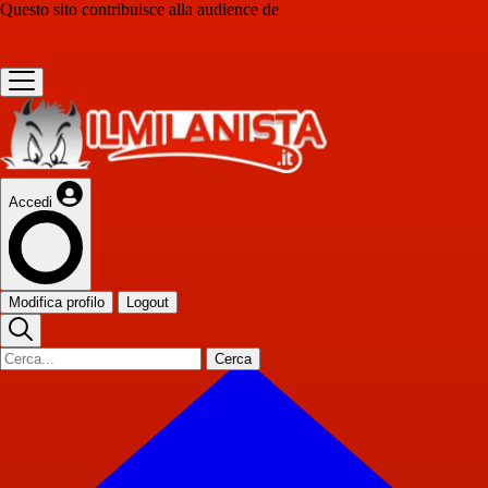
Questo sito contribuisce alla audience de
Accedi
Modifica profilo
Logout
Cerca