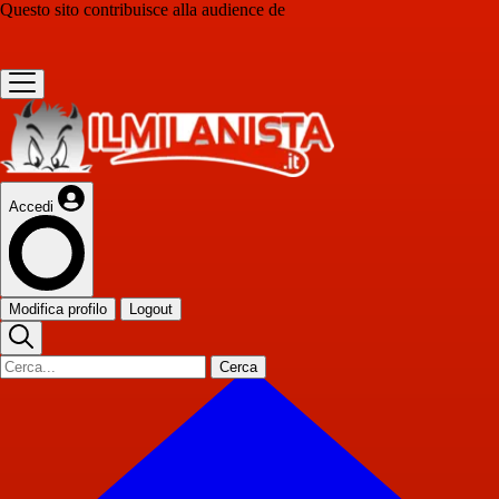
Questo sito contribuisce alla audience de
Accedi
Modifica profilo
Logout
Cerca