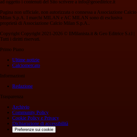
ad oggetto i contenuti del Sito scrivere a info@geoeditrice.it
Pagina non ufficiale, non autorizzata o connessa a Associazione Calcio
Milan S.p.A. I marchi MILAN e AC MILAN sono di esclusiva
proprietà di Associazione Calcio Milan S.p.A..
Copyright Copyright 2021-2026 © IlMilanista.it & Geo Editrice S.r.l |
Tutti i diritti riservati.
Primo Piano
Ultime notizie
Calciomercato
Informazioni
Redazione
Trasparenza
Archivio
Community Policy
Cookie Policy e Privacy
Dichiarazione di accessibilità
Preferenze sui cookie