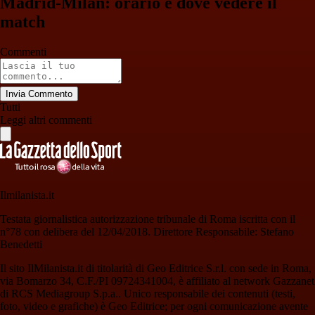
Madrid-Milan: orario e dove vedere il
match
Commenti
Invia Commento
Tutti
Leggi altri commenti
Ilmilanista.it
Testata giornalistica autorizzazione tribunale di Roma iscritta con il
n°78 con delibera del 12/04/2018. Direttore Responsabile: Stefano
Benedetti
Il sito IlMilanista.it di titolarità di Geo Editrice S.r.l. con sede in Roma,
via Bomarzo 34, C.F./PI 09724341004, è affiliato al network Gazzanet
di RCS Mediagroup S.p.a.. Unico responsabile dei contenuti (testi,
foto, video e grafiche) è Geo Editrice; per ogni comunicazione avente