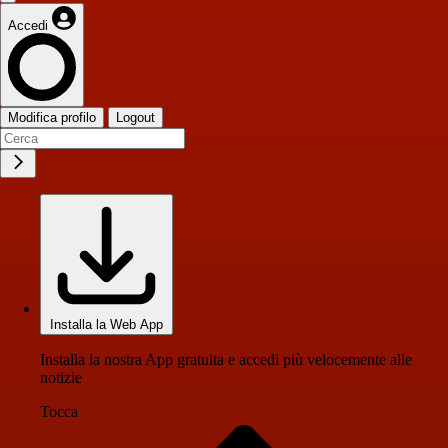
Accedi
Modifica profilo
Logout
Installa la Web App
Installa la nostra App gratuita e accedi più velocemente alle
notizie
Tocca