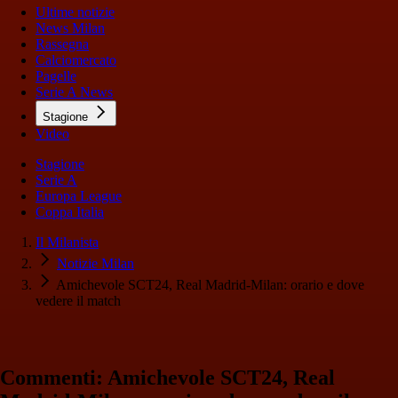
Ultime notizie
News Milan
Rassegna
Calciomercato
Pagelle
Serie A News
Stagione
Video
Stagione
Serie A
Europa League
Coppa Italia
Il Milanista
Notizie Milan
Amichevole SCT24, Real Madrid-Milan: orario e dove
vedere il match
Commenti: Amichevole SCT24, Real