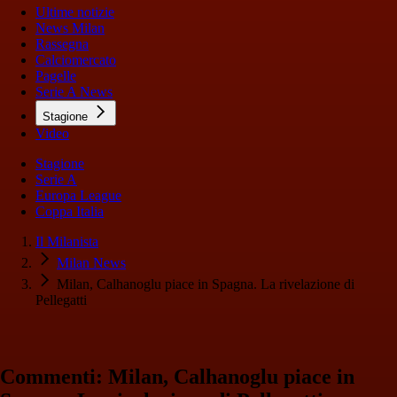
Ultime notizie
News Milan
Rassegna
Calciomercato
Pagelle
Serie A News
Stagione
Video
Stagione
Serie A
Europa League
Coppa Italia
Il Milanista
Milan News
Milan, Calhanoglu piace in Spagna. La rivelazione di
Pellegatti
Commenti: Milan, Calhanoglu piace in