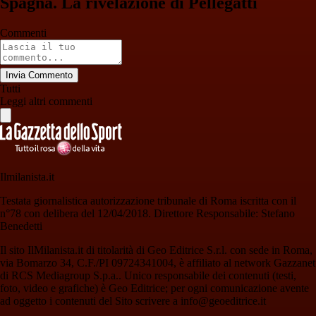
Spagna. La rivelazione di Pellegatti
Commenti
Invia Commento
Tutti
Leggi altri commenti
Ilmilanista.it
Testata giornalistica autorizzazione tribunale di Roma iscritta con il
n°78 con delibera del 12/04/2018. Direttore Responsabile: Stefano
Benedetti
Il sito IlMilanista.it di titolarità di Geo Editrice S.r.l. con sede in Roma,
via Bomarzo 34, C.F./PI 09724341004, è affiliato al network Gazzanet
di RCS Mediagroup S.p.a.. Unico responsabile dei contenuti (testi,
foto, video e grafiche) è Geo Editrice; per ogni comunicazione avente
ad oggetto i contenuti del Sito scrivere a info@geoeditrice.it