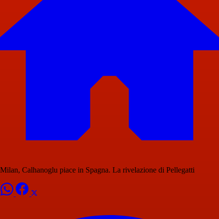
Milan, Calhanoglu piace in Spagna. La rivelazione di Pellegatti