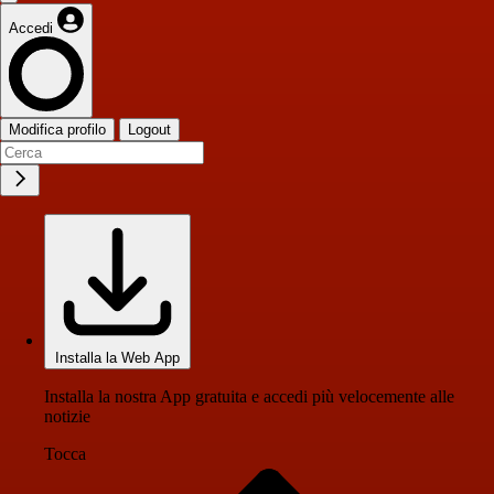
Accedi
Modifica profilo
Logout
Installa la Web App
Installa la nostra App gratuita e accedi più velocemente alle
notizie
Tocca