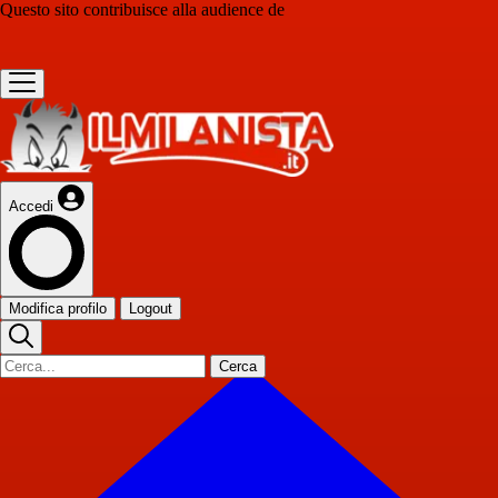
Questo sito contribuisce alla audience de
Accedi
Modifica profilo
Logout
Cerca