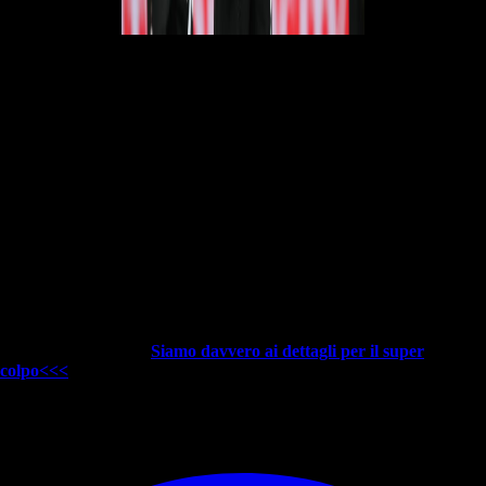
Obiettivo scudetto
"
Scudetto? Bisogna crederci, ma dobbiamo lavorarci e fare sacrifici.
Queste sono le parole chiave. Puoi essere chi vuoi, ma senza questi
concetti non raggiungi nessun obiettivo. Io ho grandi responsabilità e
leadership. Sono il più grande e questa cosa mi piace e mi dà tanto,
non era mai successo prima in carriera è la prima volta che ho questo
ruolo
". Poi è tempo di bilancia per Ibra: "
Sono ad alti livelli da tanto
tempo e questo mi rende fiero. Il mio segreto è la testa, voglio
dimostrare che 40 è solo un numero e che posso ancora giocare, fare
ciò che amo. Voglio migliorare ogni giorno. L'Ibra di prima non esiste
più non posso giocare come facevo prima, ma adesso ho più testa, più
intelligente. Il Mio rendimento? Non mi sorprende, sono il migliore. Di
Zlatan ce n’è solo uno"
.
Parlando di mercato, è arrivata una
grandissima notizia.
Siamo davvero ai dettagli per il super
colpo<<<
© RIPRODUZIONE RISERVATA