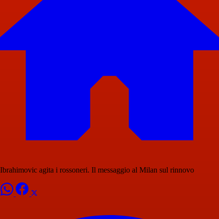
Ibrahimovic agita i rossoneri. Il messaggio al Milan sul rinnovo