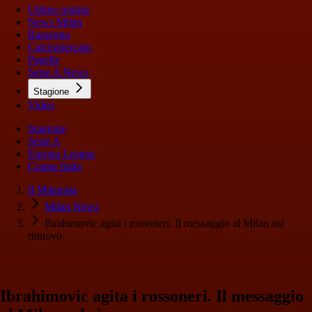
Ultime notizie
News Milan
Rassegna
Calciomercato
Pagelle
Serie A News
Stagione
Video
Stagione
Serie A
Europa League
Coppa Italia
Il Milanista
Milan News
Ibrahimovic agita i rossoneri. Il messaggio al Milan sul
rinnovo
Ibrahimovic agita i rossoneri. Il messaggio