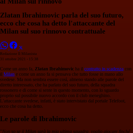
al Milan sul rinnovo
Zlatan Ibrahimovic parla del suo futuro,
ecco che cosa ha detto l'attaccante del
Milan sul suo rinnovo contrattuale
Redazione Il Milanista
31 ottobre 2021 - 15:38
Come un anno fa,
Zlatan Ibrahimovic
ha il
contratto in scadenza
con
il
Milan
e come un anno fa si pensava che tutto fosse in mano allo
svedese. Ma non sembra essere così, almeno stando alle parole del
diretto interessato, che ha parlato del suo futuro, della squadra
rossonero e di come si sente in questo momento, con lo sguardo
proprio sul possibile nuovo accordo con il club meneghino.
L'attaccante svedese, infatti, è stato intervistato dal portale Telefoot,
ecco che cosa ha detto.
Le parole di Ibrahimovic
"
Non so se il Milan sarà la mia ultima squadra, voglio giocare finché