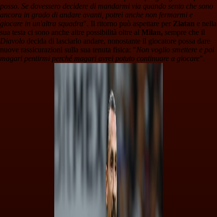
posso. Se dovessero decidere di mandarmi via quando sento che sono
ancora in grado di andare avanti, potrei anche non fermarmi e
giocare in un'altra squadra
". Il ritorno può aspettare per
Zlatan
e nella
sua testa ci sono anche altre possibilità oltre al
Milan,
sempre che il
Diavolo
decida di lasciarlo andare, nonostante il giocatore possa dare
nuove rassicurazioni sulla sua tenuta fisica: "
Non voglio smettere e poi
magari pentirmi perché magari avrei potuto continuare a giocare
".