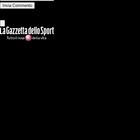
Invia Commento
Tutti
Leggi altri commenti
Ilmilanista.it
Testata giornalistica autorizzazione tribunale di Roma iscritta con il
n°78 con delibera del 12/04/2018. Direttore Responsabile: Stefano
Benedetti
Il sito IlMilanista.it di titolarità di Geo Editrice S.r.l. con sede in Roma,
via Bomarzo 34, C.F./PI 09724341004, è affiliato al network Gazzanet
di RCS Mediagroup S.p.a.. Unico responsabile dei contenuti (testi,
foto, video e grafiche) è Geo Editrice; per ogni comunicazione avente
ad oggetto i contenuti del Sito scrivere a info@geoeditrice.it
Pagina non ufficiale, non autorizzata o connessa a Associazione Calcio
Milan S.p.A. I marchi MILAN e AC MILAN sono di esclusiva
proprietà di Associazione Calcio Milan S.p.A..
Copyright Copyright 2021-2026 © IlMilanista.it & Geo Editrice S.r.l |