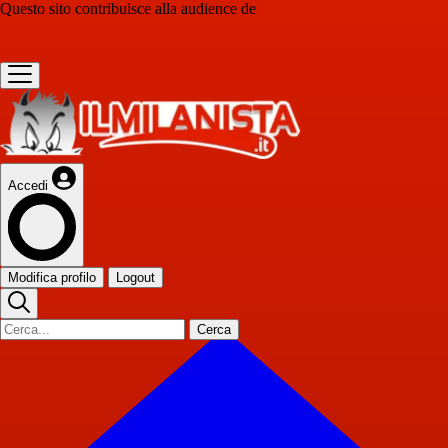
Questo sito contribuisce alla audience de
Accedi
Modifica profilo
Logout
Cerca