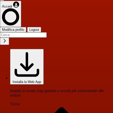
Accedi
Modifica profilo
Logout
Installa la Web App
Installa la nostra App gratuita e accedi più velocemente alle
notizie
Tocca