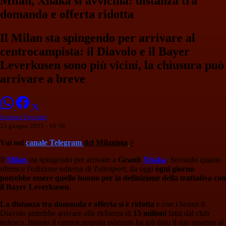
Milan, Xhaka si avvicina: distanza tra
domanda e offerta ridotta
Il Milan sta spingendo per arrivare al
centrocampista: il Diavolo e il Bayer
Leverkusen sono più vicini, la chiusura può
arrivare a breve
Lorenzo Focolari
23 giugno 2025 - 10:56
Vai nel
canale Telegram
del Milanista
>
Il
Milan
sta spingendo per arrivare a
Granit
Xhaka
. Secondo quanto
riferisce l'edizione odierna di
Tuttosport
, da oggi
ogni giorno
potrebbe essere quello buono per la definizione della trattativa con
il Bayer Leverkusen
.
La distanza tra domanda e offerta si è ridotta
e con i bonus il
Diavolo potrebbe arrivare alla richiesta di
15 milioni
fatta dal club
tedesco. Intanto il centrocampista svizzero ha già dato il suo assenso al