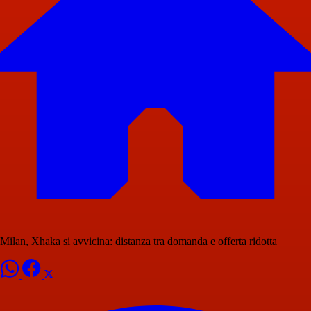
Milan, Xhaka si avvicina: distanza tra domanda e offerta ridotta