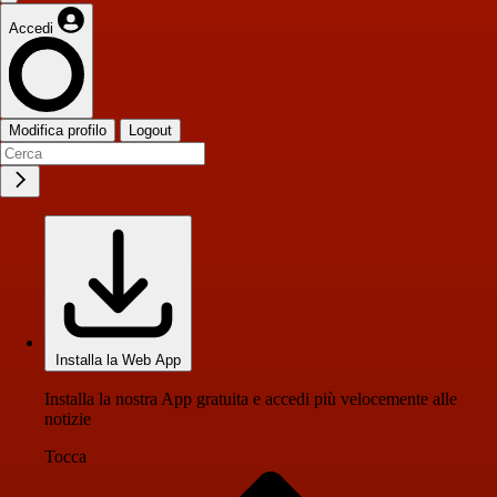
Accedi
Modifica profilo
Logout
Installa la Web App
Installa la nostra App gratuita e accedi più velocemente alle
notizie
Tocca