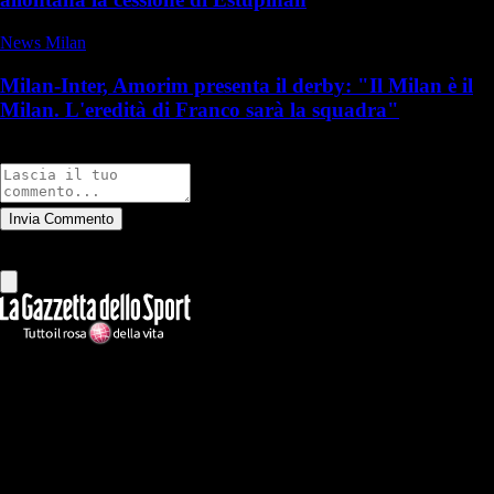
News Milan
Milan-Inter, Amorim presenta il derby: "Il Milan è il
Milan. L'eredità di Franco sarà la squadra"
Commenti
Invia Commento
Tutti
Leggi altri commenti
Ilmilanista.it
Testata giornalistica autorizzazione tribunale di Roma iscritta con il
n°78 con delibera del 12/04/2018. Direttore Responsabile: Stefano
Benedetti
Il sito IlMilanista.it di titolarità di Geo Editrice S.r.l. con sede in Roma,