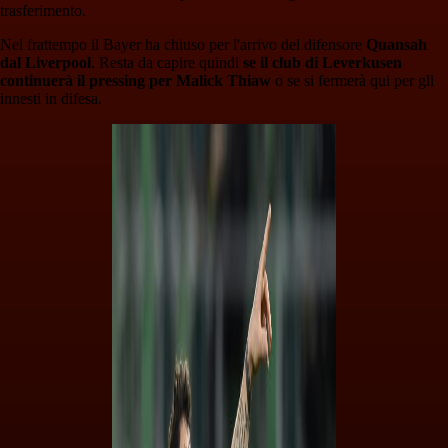
trasferimento.
Nel frattempo il Bayer ha chiuso per l'arrivo del difensore
Quansah
dal Liverpool
. Resta da capire quindi
se il club di Leverkusen
continuerà il pressing per Malick Thiaw
o se si fermerà qui per gli
innesti in difesa.