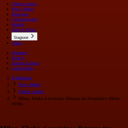
Ultime notizie
News Milan
Rassegna
Calciomercato
Pagelle
Serie A News
Stagione
Video
Stagione
Serie A
Europa League
Coppa Italia
Il Milanista
News Milan
Ultime notizie
Milan, Xhaka si avvicina: distanza tra domanda e offerta
ridotta