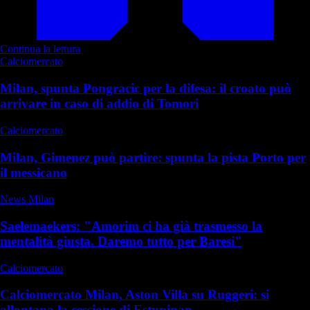
Continua la lettura
Calciomercato
Milan, spunta Pongracic per la difesa: il croato può
arrivare in caso di addio di Tomori
Calciomercato
Milan, Gimenez può partire: spunta la pista Porto per
il messicano
News Milan
Saelemaekers: "Amorim ci ha già trasmesso la
mentalità giusta. Daremo tutto per Baresi"
Calciomercato
Calciomercato Milan, Aston Villa su Ruggeri: si
allontana la cessione di Estupinan