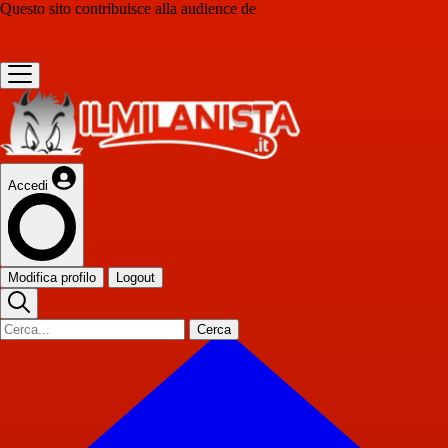
Questo sito contribuisce alla audience de
Accedi
Modifica profilo
Logout
Cerca