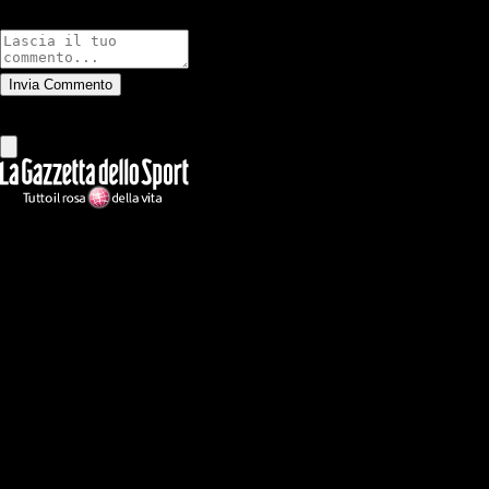
Commenti
Invia Commento
Tutti
Leggi altri commenti
Ilmilanista.it
Testata giornalistica autorizzazione tribunale di Roma iscritta con il
n°78 con delibera del 12/04/2018. Direttore Responsabile: Stefano
Benedetti
Il sito IlMilanista.it di titolarità di Geo Editrice S.r.l. con sede in Roma,
via Bomarzo 34, C.F./PI 09724341004, è affiliato al network Gazzanet
di RCS Mediagroup S.p.a.. Unico responsabile dei contenuti (testi,
foto, video e grafiche) è Geo Editrice; per ogni comunicazione avente
ad oggetto i contenuti del Sito scrivere a info@geoeditrice.it
Pagina non ufficiale, non autorizzata o connessa a Associazione Calcio