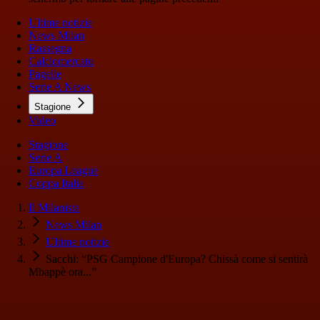
Ultime notizie
News Milan
Rassegna
Calciomercato
Pagelle
Serie A News
Stagione
Video
Stagione
Serie A
Europa League
Coppa Italia
Il Milanista
News Milan
Ultime notizie
Sacchi: “PSG Campione d'Europa? Chissà come si sentirà
Mbappè ora...”