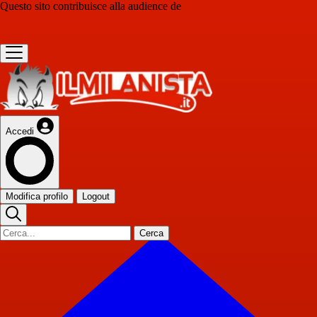
Questo sito contribuisce alla audience de
Accedi
Modifica profilo
Logout
Cerca