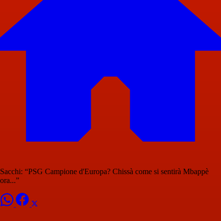
Sacchi: “PSG Campione d'Europa? Chissà come si sentirà Mbappè
ora...”