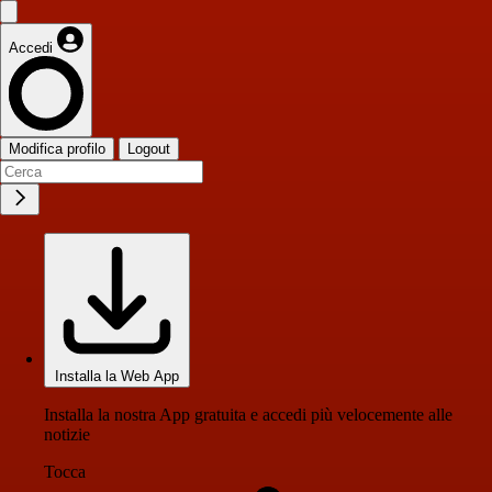
Accedi
Modifica profilo
Logout
Installa la Web App
Installa la nostra App gratuita e accedi più velocemente alle
notizie
Tocca