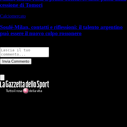
cessione di Tomori
Calciomercato
Soulé-Milan, contatti e riflessioni: il talento argentino
può essere il nuovo colpo rossonero
Commenti
Invia Commento
Tutti
Leggi altri commenti
Ilmilanista.it
Testata giornalistica autorizzazione tribunale di Roma iscritta con il
n°78 con delibera del 12/04/2018. Direttore Responsabile: Stefano
Benedetti