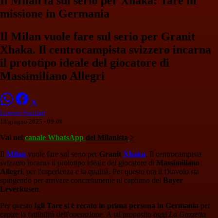
Il Milan fa sul serio per Xhaka: Tare in
missione in Germania
Il Milan vuole fare sul serio per Granit
Xhaka. Il centrocampista svizzero incarna
il prototipo ideale del giocatore di
Massimiliano Allegri
Lorenzo Focolari
18 giugno 2025 - 09:09
Vai nel
canale WhatsApp
del Milanista
>
Il
Milan
vuole fare sul serio per
Granit
Xhaka
. Il centrocampista
svizzero incarna il prototipo ideale del giocatore di
Massimiliano
Allegri
, per l'esperienza e la qualità. Per questo ora il Diavolo sta
spingendo per arrivare concretamente al capitano del
Bayer
Leverkusen
.
Per questo
Igli Tare si è recato in prima persona in Germania
per
capire la fattibilità dell'operazione. A tal proposito oggi
La Gazzetta