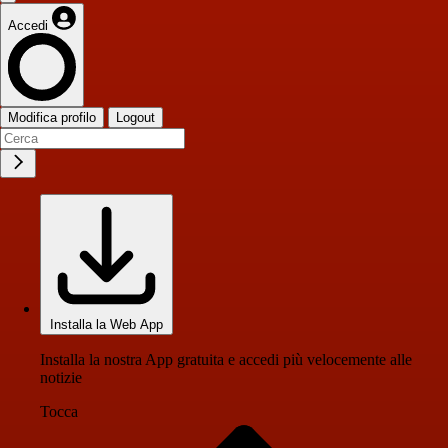
Accedi
Modifica profilo
Logout
Installa la Web App
Installa la nostra App gratuita e accedi più velocemente alle
notizie
Tocca