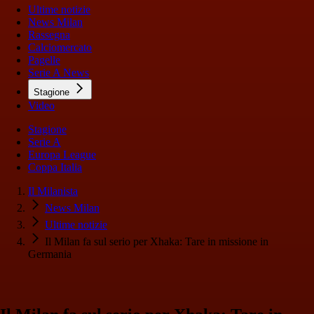
Ultime notizie
News Milan
Rassegna
Calciomercato
Pagelle
Serie A News
Stagione
Video
Stagione
Serie A
Europa League
Coppa Italia
Il Milanista
News Milan
Ultime notizie
Il Milan fa sul serio per Xhaka: Tare in missione in
Germania