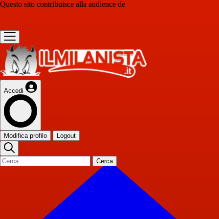
Questo sito contribuisce alla audience de
Accedi
Modifica profilo
Logout
Cerca