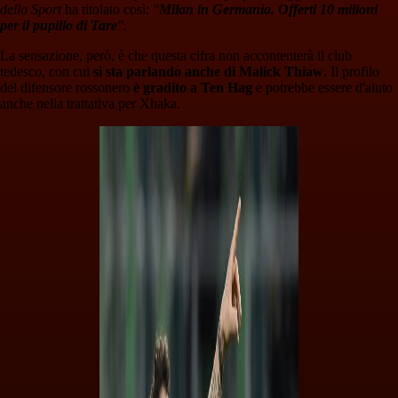
dello Sport
ha titolato così:
"
Milan in Germania. Offerti 10 milioni
per il pupillo di Tare
".
La sensazione, però, è che questa cifra non accontenterà il club
tedesco, con cui
si sta parlando anche di Malick Thiaw
. Il profilo
del difensore rossonero
è gradito a Ten Hag
e potrebbe essere d'aiuto
anche nella trattativa per Xhaka.