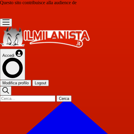
Questo sito contribuisce alla audience de
Accedi
Modifica profilo
Logout
Cerca