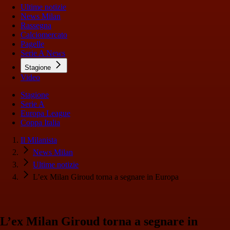
Ultime notizie
News Milan
Rassegna
Calciomercato
Pagelle
Serie A News
Stagione
Video
Stagione
Serie A
Europa League
Coppa Italia
Il Milanista
News Milan
Ultime notizie
L’ex Milan Giroud torna a segnare in Europa
L’ex Milan Giroud torna a segnare in