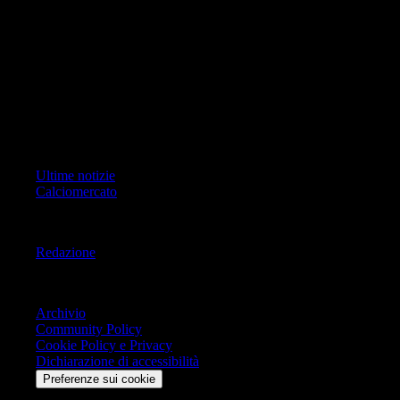
ad oggetto i contenuti del Sito scrivere a info@geoeditrice.it
Pagina non ufficiale, non autorizzata o connessa a Associazione Calcio
Milan S.p.A. I marchi MILAN e AC MILAN sono di esclusiva
proprietà di Associazione Calcio Milan S.p.A..
Copyright Copyright 2021-2026 © IlMilanista.it & Geo Editrice S.r.l |
Tutti i diritti riservati.
Primo Piano
Ultime notizie
Calciomercato
Informazioni
Redazione
Trasparenza
Archivio
Community Policy
Cookie Policy e Privacy
Dichiarazione di accessibilità
Preferenze sui cookie