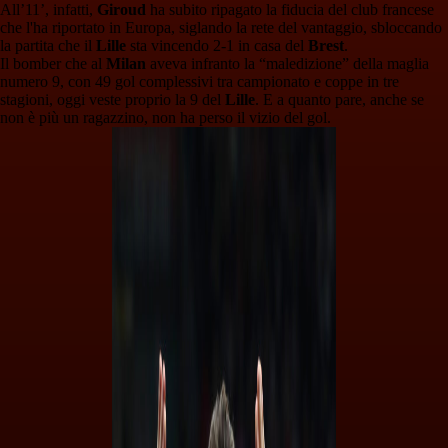
All’11’, infatti,
Giroud
ha subito ripagato la fiducia del club francese
che l'ha riportato in Europa, siglando la rete del vantaggio, sbloccando
la partita che il
Lille
sta vincendo 2-1 in casa del
Brest
.
Il bomber che al
Milan
aveva infranto la “maledizione” della maglia
numero 9, con 49 gol complessivi tra campionato e coppe in tre
stagioni, oggi veste proprio la 9 del
Lille
. E a quanto pare, anche se
non è più un ragazzino, non ha perso il vizio del gol.