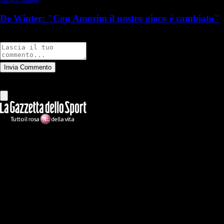
De Winter: "Con Amorim il nostro gioco è cambiato"
Commenti
Invia Commento
Tutti
Leggi altri commenti
Ilmilanista.it
Testata giornalistica autorizzazione tribunale di Roma iscritta con il
n°78 con delibera del 12/04/2018. Direttore Responsabile: Stefano
Benedetti
Il sito IlMilanista.it di titolarità di Geo Editrice S.r.l. con sede in Roma,
via Bomarzo 34, C.F./PI 09724341004, è affiliato al network Gazzanet
di RCS Mediagroup S.p.a.. Unico responsabile dei contenuti (testi,
foto, video e grafiche) è Geo Editrice; per ogni comunicazione avente