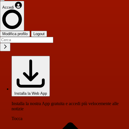
Accedi
Modifica profilo
Logout
Installa la Web App
Installa la nostra App gratuita e accedi più velocemente alle
notizie
Tocca