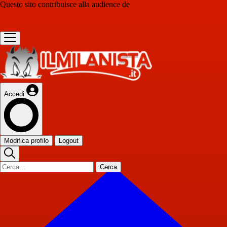
Questo sito contribuisce alla audience de
Accedi
Modifica profilo
Logout
Cerca