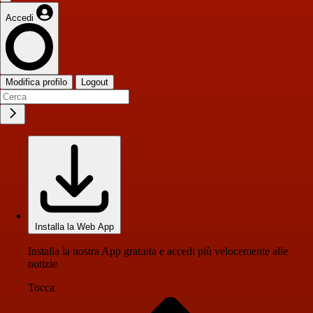
Accedi
Modifica profilo
Logout
Installa la Web App
Installa la nostra App gratuita e accedi più velocemente alle
notizie
Tocca