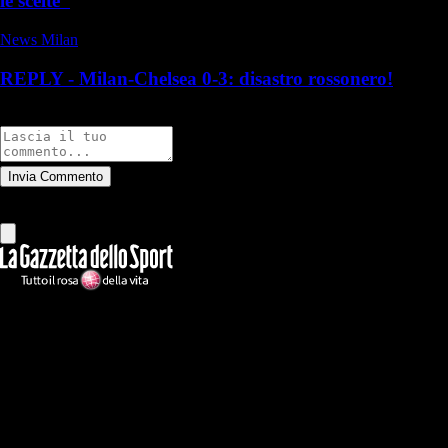
le scelte”
News Milan
REPLY - Milan-Chelsea 0-3: disastro rossonero!
Commenti
Invia Commento
Tutti
Leggi altri commenti
Ilmilanista.it
Testata giornalistica autorizzazione tribunale di Roma iscritta con il
n°78 con delibera del 12/04/2018. Direttore Responsabile: Stefano
Benedetti
Il sito IlMilanista.it di titolarità di Geo Editrice S.r.l. con sede in Roma,
via Bomarzo 34, C.F./PI 09724341004, è affiliato al network Gazzanet