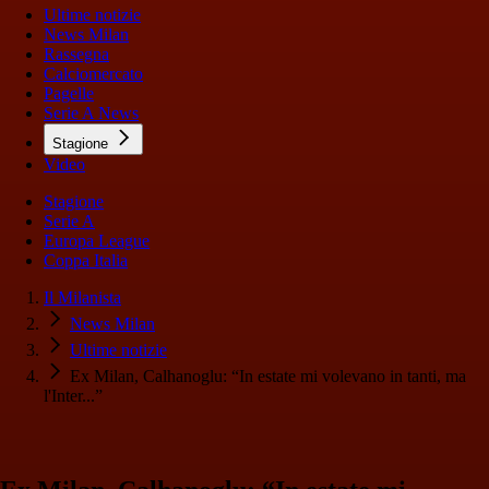
Ultime notizie
News Milan
Rassegna
Calciomercato
Pagelle
Serie A News
Stagione
Video
Stagione
Serie A
Europa League
Coppa Italia
Il Milanista
News Milan
Ultime notizie
Ex Milan, Calhanoglu: “In estate mi volevano in tanti, ma
l'Inter...”