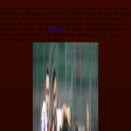
"Ho ricevuto offerte nei mesi scorsi, ma avevo detto che sarei rimasto
all'
Inter
che comunque non mi lascerà andare. Quindi, come ho detto,
non è una cosa in mio potere. Cercherò di giocare al livello più alto
possibile. Per quel che riguarda la nazionale, voglio riuscire a giocare
la 100esima partita con la
Turchia
. È sempre stato il mio obiettivo. Se
il mio corpo lo vuole e lo fa, cercherò di continuare la mia vita
calcistica il più a lungo possibile".