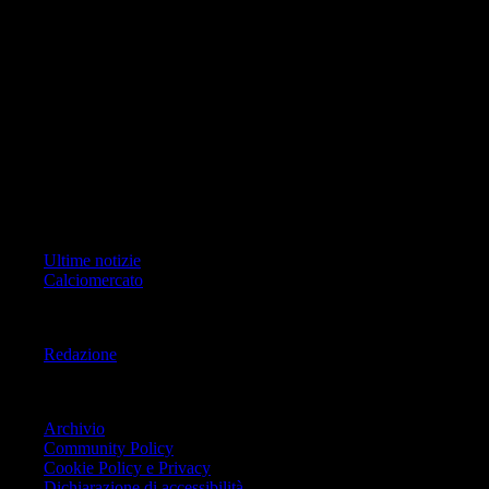
di RCS Mediagroup S.p.a.. Unico responsabile dei contenuti (testi,
foto, video e grafiche) è Geo Editrice; per ogni comunicazione avente
ad oggetto i contenuti del Sito scrivere a info@geoeditrice.it
Pagina non ufficiale, non autorizzata o connessa a Associazione Calcio
Milan S.p.A. I marchi MILAN e AC MILAN sono di esclusiva
proprietà di Associazione Calcio Milan S.p.A..
Copyright Copyright 2021-2026 © IlMilanista.it & Geo Editrice S.r.l |
Tutti i diritti riservati.
Primo Piano
Ultime notizie
Calciomercato
Informazioni
Redazione
Trasparenza
Archivio
Community Policy
Cookie Policy e Privacy
Dichiarazione di accessibilità