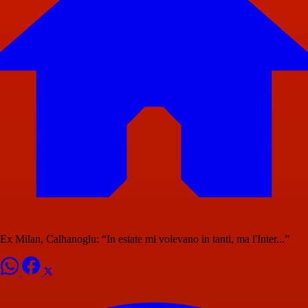
Ex Milan, Calhanoglu: “In estate mi volevano in tanti, ma l'Inter...”