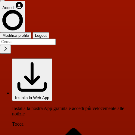
Accedi
Modifica profilo
Logout
Installa la Web App
Installa la nostra App gratuita e accedi più velocemente alle
notizie
Tocca