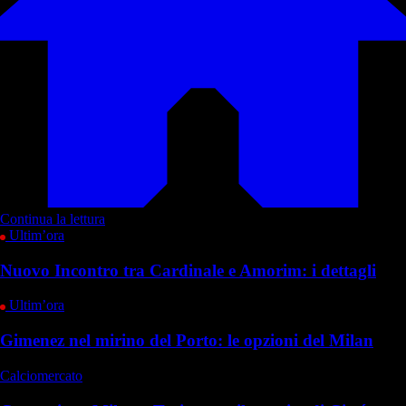
Continua la lettura
Ultim’ora
Nuovo Incontro tra Cardinale e Amorim: i dettagli
Ultim’ora
Gimenez nel mirino del Porto: le opzioni del Milan
Calciomercato