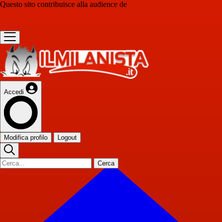
Questo sito contribuisce alla audience de
Accedi
Modifica profilo
Logout
Cerca