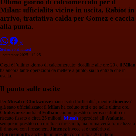
Ultimo giorno di calciomercato per il
Milan: ufficialità vicine in uscita, Rabiot in
arrivo, trattativa calda per Gomez e caccia
alla punta.
Stefania Palminteri
1 settembre 2025 - 12:25
Oggi è l’ultimo giorno di calciomercato: deadline alle ore 20 e il
Milan
ha ancora tante operazioni da mettere a punto, sia in entrata che in
uscita.
Il punto sulle uscite
Per
Musah
e
Chukwueze
manca solo l’ufficialità, mentre
Jimenez
è
già stato ufficializzato: il
Milan
ha ceduto tutti e tre nelle ultime ore.
Chukwueze
andrà al
Fulham
con un prestito oneroso e diritto di
riscatto fissato a circa 25 milioni.
Musah
approderà all’
Atalanta
,
sempre in prestito con diritto a cifre simili, ma prima verrà formalizzato
il rinnovo con i rossoneri.
Jimenez
invece si è trasferito al
Bournemouth
, anche lui in prestito con diritto a 20 milioni