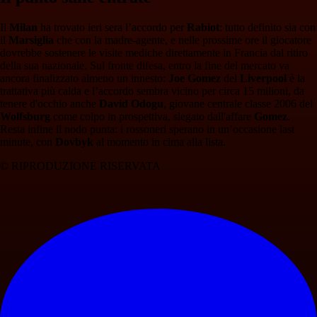
Il
Milan
ha trovato ieri sera l’accordo per
Rabiot
: tutto definito sia con
il
Marsiglia
che con la madre-agente, e nelle prossime ore il giocatore
dovrebbe sostenere le visite mediche direttamente in Francia dal ritiro
della sua nazionale. Sul fronte difesa, entro la fine del mercato va
ancora finalizzato almeno un innesto:
Joe Gomez
del
Liverpool
è la
trattativa più calda e l’accordo sembra vicino per circa 15 milioni, da
tenere d'occhio anche
David Odogu
, giovane centrale classe 2006 del
Wolfsburg
come colpo in prospettiva, slegato dall'affare
Gomez
.
Resta infine il nodo punta: i rossoneri sperano in un’occasione last
minute, con
Dovbyk
al momento in cima alla lista.
© RIPRODUZIONE RISERVATA