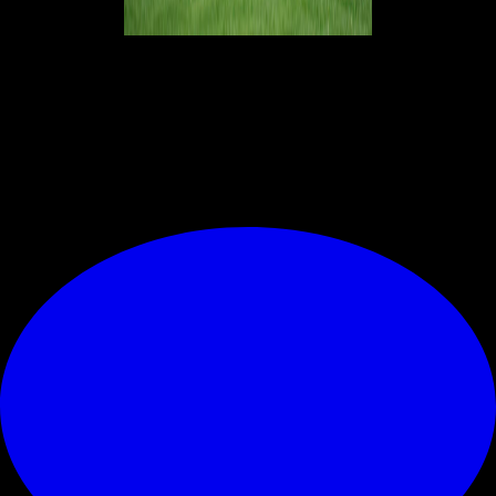
Sull’episodio di Leao nervoso dopo la sostituzione:
“Onestamente
non l’ho visto dal campo. Ma sono cose normali nel calcio, c’è tanta
pressione e ci sono tante emozioni. Ognuno vuole fare del suo meglio
per aiutare la squadra a vincere”.
© RIPRODUZIONE RISERVATA