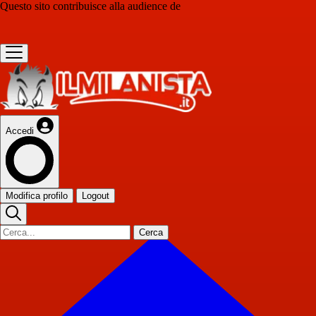
Questo sito contribuisce alla audience de
Accedi
Modifica profilo
Logout
Cerca