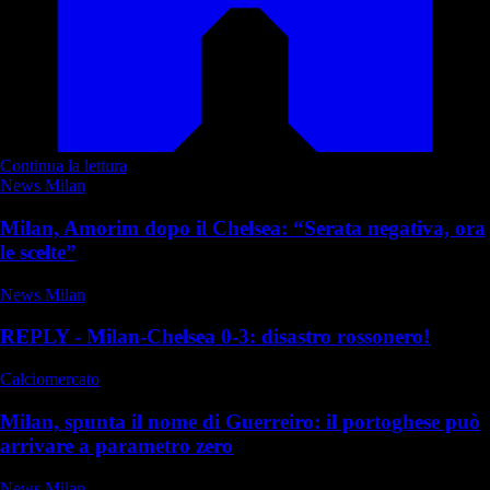
Continua la lettura
News Milan
Milan, Amorim dopo il Chelsea: “Serata negativa, ora
le scelte”
News Milan
REPLY - Milan-Chelsea 0-3: disastro rossonero!
Calciomercato
Milan, spunta il nome di Guerreiro: il portoghese può
arrivare a parametro zero
News Milan