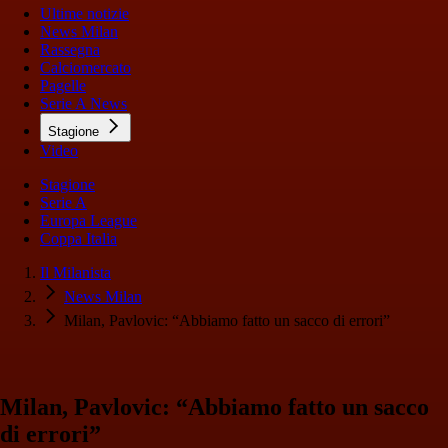
Ultime notizie
News Milan
Rassegna
Calciomercato
Pagelle
Serie A News
Stagione
Video
Stagione
Serie A
Europa League
Coppa Italia
Il Milanista
News Milan
Milan, Pavlovic: “Abbiamo fatto un sacco di errori”
Milan, Pavlovic: “Abbiamo fatto un sacco
di errori”