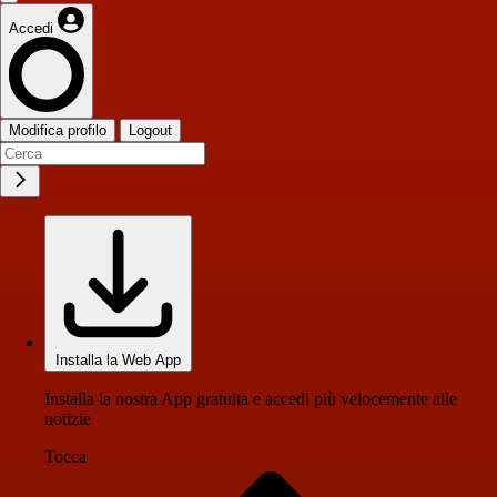
Accedi
Modifica profilo
Logout
Installa la Web App
Installa la nostra App gratuita e accedi più velocemente alle
notizie
Tocca