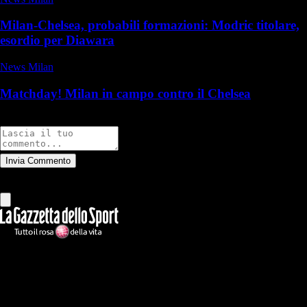
Milan-Chelsea, probabili formazioni: Modric titolare,
esordio per Diawara
News Milan
Matchday! Milan in campo contro il Chelsea
Commenti
Invia Commento
Tutti
Leggi altri commenti
Ilmilanista.it
Testata giornalistica autorizzazione tribunale di Roma iscritta con il
n°78 con delibera del 12/04/2018. Direttore Responsabile: Stefano