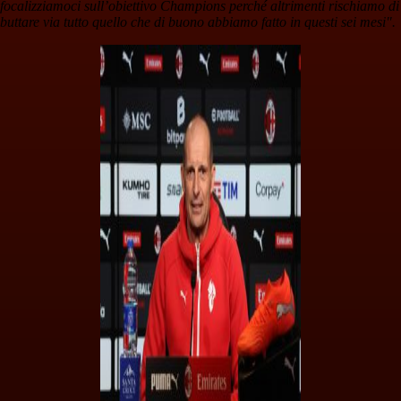
focalizziamoci sull’obiettivo Champions perché altrimenti rischiamo di
buttare via tutto quello che di buono abbiamo fatto in questi sei mesi".