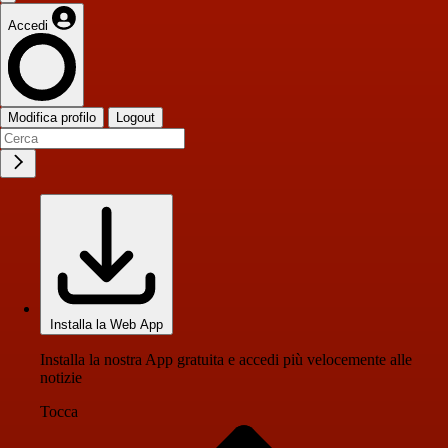
Accedi
Modifica profilo
Logout
Installa la Web App
Installa la nostra App gratuita e accedi più velocemente alle
notizie
Tocca