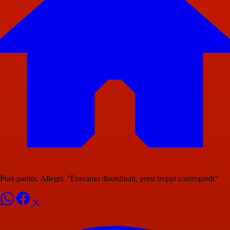
Post-partita, Allegri: "Eravamo disordinati, presi troppi contropiedi"