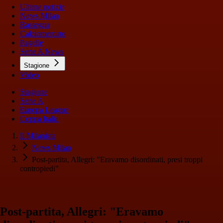
Ultime notizie
News Milan
Rassegna
Calciomercato
Pagelle
Serie A News
Stagione
Video
Stagione
Serie A
Europa League
Coppa Italia
Il Milanista
News Milan
Post-partita, Allegri: "Eravamo disordinati, presi troppi
contropiedi"
Post-partita, Allegri: "Eravamo