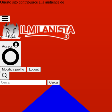
Questo sito contribuisce alla audience de
Accedi
Modifica profilo
Logout
Cerca