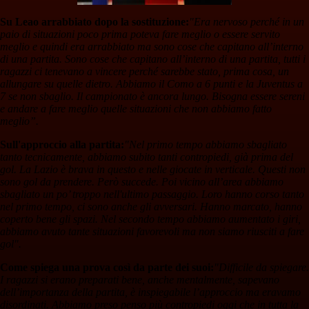
Su Leao arrabbiato dopo la sostituzione:
"Era nervoso perché in un
paio di situazioni poco prima poteva fare meglio o essere servito
meglio e quindi era arrabbiato ma sono cose che capitano all’interno
di una partita. Sono cose che capitano all’interno di una partita, tutti i
ragazzi ci tenevano a vincere perché sarebbe stato, prima cosa, un
allungare su quelle dietro. Abbiamo il Como a 6 punti e la Juventus a
7 se non sbaglio. Il campionato è ancora lungo. Bisogna essere sereni
e andare a fare meglio quelle situazioni che non abbiamo fatto
meglio”.
Sull'approccio alla partita:
"Nel primo tempo abbiamo sbagliato
tanto tecnicamente, abbiamo subito tanti contropiedi, già prima del
gol. La Lazio è brava in questo e nelle giocate in verticale. Questi non
sono gol da prendere. Però succede. Poi vicino all’area abbiamo
sbagliato un po’ troppo nell'ultimo passaggio. Loro hanno corso tanto
nel primo tempo, ci sono anche gli avversari. Hanno marcato, hanno
coperto bene gli spazi. Nel secondo tempo abbiamo aumentato i giri,
abbiamo avuto tante situazioni favorevoli ma non siamo riusciti a fare
gol".
Come spiega una prova così da parte dei suoi:
"Difficile da spiegare.
I ragazzi si erano preparati bene, anche mentalmente, sapevano
dell’importanza della partita, è inspiegabile l’approccio ma eravamo
disordinati. Abbiamo preso penso più contropiedi oggi che in tutta la