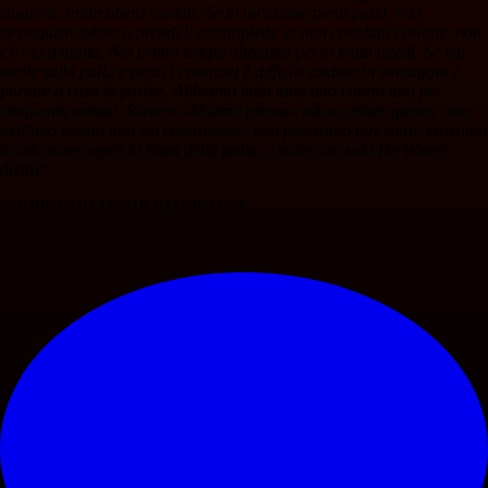
stagione, andrebbero contati. Se in un'azione perdi palla, o la
riconquisti subito o prendi il contropiede se non concludi l'azione, non
c'è via d'uscita. Nel primo tempo abbiamo perso molti duelli. Se vai
molle sulla palla e perdi i contrasti è difficile andare in vantaggio e
portare a casa le partite. Abbiamo fatto tanti uno contro uno per
cinquanta minuti. Stasera abbiamo provato ad accettare questa cosa
dell’uno contro uno sul contropiede, non potevamo fare altro, eravamo
in otto nove sopra la linea della palla, a volte con solo De Winter
dietro".
© RIPRODUZIONE RISERVATA