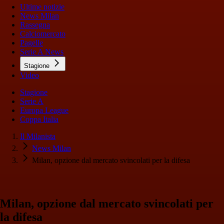
Ultime notizie
News Milan
Rassegna
Calciomercato
Pagelle
Serie A News
Stagione
Video
Stagione
Serie A
Europa League
Coppa Italia
Il Milanista
News Milan
Milan, opzione dal mercato svincolati per la difesa
Milan, opzione dal mercato svincolati per
la difesa