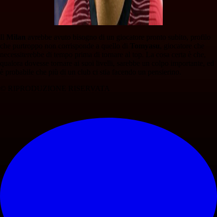
Il
Milan
avrebbe avuto bisogno di un giocatore pronto subito, profilo
che purtroppo non corrisponde a quello di
Tomyasu
, giocatore che
necessiterebbe di tempo prima di tornare al top. La cosa certa è che,
qualora dovesse tornare ai suoi livelli, sarebbe un colpo importante, ed
è probabile che più di un club ci stia facendo un pensierino.
© RIPRODUZIONE RISERVATA