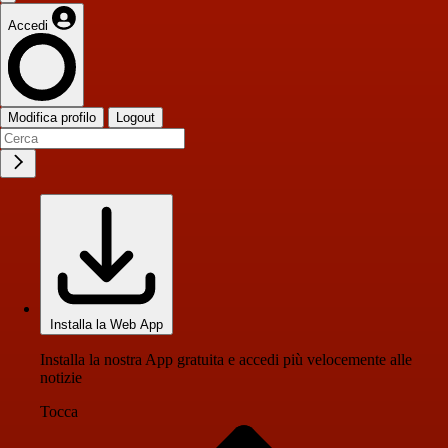
Accedi
Modifica profilo
Logout
Installa la Web App
Installa la nostra App gratuita e accedi più velocemente alle
notizie
Tocca