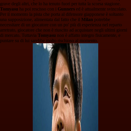
grave degli altri, che lo ha tenuto fuori per tutta la scorsa stagione.
Tomyasu
ha poi rescisso con i
Gunners
ed è attualmente svincolato.
Per il momento la pista che porta al difensore giapponese è soltanto
una supposizione, alimentata dal fatto che il
Milan
potrebbe
necessitare di un giocatore con un po' più di esperienza nel reparto
arretrato, giocatore che non è riuscito ad acquistare negli ultimi giorni
di mercato. Tuttavia
Tomyasu
non è affatto integro fisicamente, e
puntare su di lui sarebbe molto rischioso al momento.