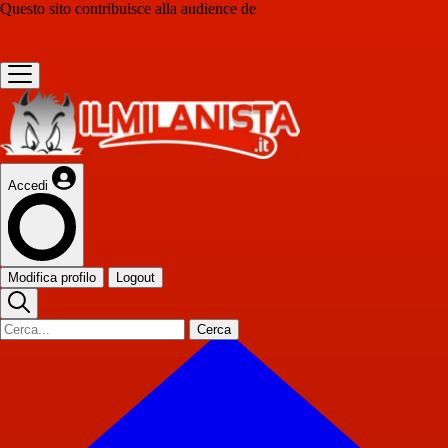
Questo sito contribuisce alla audience de
Accedi
Modifica profilo
Logout
Cerca