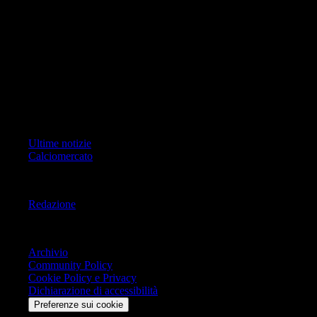
ad oggetto i contenuti del Sito scrivere a info@geoeditrice.it
Pagina non ufficiale, non autorizzata o connessa a Associazione Calcio
Milan S.p.A. I marchi MILAN e AC MILAN sono di esclusiva
proprietà di Associazione Calcio Milan S.p.A..
Copyright Copyright 2021-2026 © IlMilanista.it & Geo Editrice S.r.l |
Tutti i diritti riservati.
Primo Piano
Ultime notizie
Calciomercato
Informazioni
Redazione
Trasparenza
Archivio
Community Policy
Cookie Policy e Privacy
Dichiarazione di accessibilità
Preferenze sui cookie