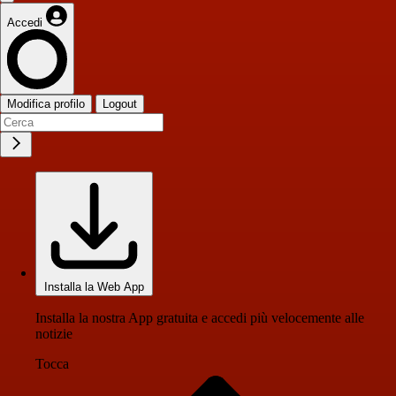
Accedi
Modifica profilo
Logout
Installa la Web App
Installa la nostra App gratuita e accedi più velocemente alle
notizie
Tocca