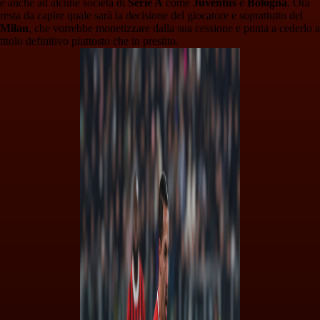
e anche ad alcune società di
Serie A
come
Juventus
e
Bologna
. Ora
resta da capire quale sarà la decisione del giocatore e soprattutto del
Milan
, che vorrebbe monetizzare dalla sua cessione e punta a cederlo a
titolo definitivo piuttosto che in prestito.