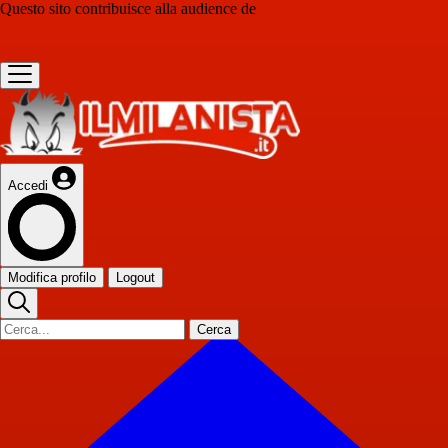
Questo sito contribuisce alla audience de
Accedi
Modifica profilo
Logout
Cerca