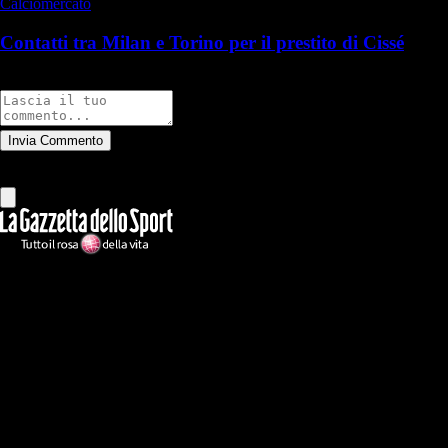
Calciomercato
Contatti tra Milan e Torino per il prestito di Cissé
Commenti
Invia Commento
Tutti
Leggi altri commenti
Ilmilanista.it
Testata giornalistica autorizzazione tribunale di Roma iscritta con il
n°78 con delibera del 12/04/2018. Direttore Responsabile: Stefano
Benedetti
Il sito IlMilanista.it di titolarità di Geo Editrice S.r.l. con sede in Roma,
via Bomarzo 34, C.F./PI 09724341004, è affiliato al network Gazzanet
di RCS Mediagroup S.p.a.. Unico responsabile dei contenuti (testi,
foto, video e grafiche) è Geo Editrice; per ogni comunicazione avente