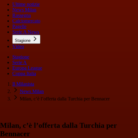
Ultime notizie
News Milan
Rassegna
Calciomercato
Pagelle
Serie A News
Stagione
Video
Stagione
Serie A
Europa League
Coppa Italia
Il Milanista
News Milan
Milan, c’è l’offerta dalla Turchia per Bennacer
Milan, c’è l’offerta dalla Turchia per
Bennacer