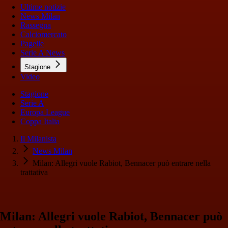
Ultime notizie
News Milan
Rassegna
Calciomercato
Pagelle
Serie A News
Stagione
Video
Stagione
Serie A
Europa League
Coppa Italia
Il Milanista
News Milan
Milan: Allegri vuole Rabiot, Bennacer può entrare nella
trattativa
Milan: Allegri vuole Rabiot, Bennacer può