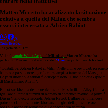
entrare nella trattativa
Matteo Moretto ha analizzato la situazione
relativa a quella del Milan che sembra
essersi interessata a Adrien Rabiot
Giulia Benedetti
26 agosto 2025 - 17:50
Vai nel
canale WhatsApp
del Milanista
>
Matteo Moretto
ha
parlato su
X
in merito al mercato del
Milan
, in particolare di
Rabiot
:
"Contatti per Adrien Rabiot al Milan. Nelle ultime ore il club rossonero
ha mosso passi concreti per il centrocampista francese del Marsiglia.
Le parti studiano la fattibilità dell’operazione. È una richiesta esplicita
di Massimiliano Allegri".
Rabiot sarebbe una delle due richieste di Massimiliano Allegri fatte a
Igli Tare durante il summit di mercato di domenica mattina: la prima è
Dusan Vlahovic, la seconda, Adrien Rabiot. L'affare per il francese
potrebbe clamorosamente sbloccarsi nel giro delle prossime ore,
possibile anche l'inserimento di Bennacer nella trattativa.