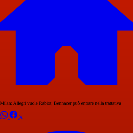
Milan: Allegri vuole Rabiot, Bennacer può entrare nella trattativa