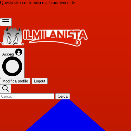
Questo sito contribuisce alla audience de
Accedi
Modifica profilo
Logout
Cerca