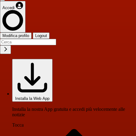
Accedi
Modifica profilo
Logout
Installa la Web App
Installa la nostra App gratuita e accedi più velocemente alle
notizie
Tocca