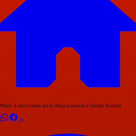
Milan, il nuovo nome per la difesa rossonera è Giorgio Scalvini