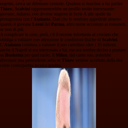
urgente, cerca un difensore centrale. Qualora si riuscisse a far partire
Thiaw
,
Scalvini
rappresenterebbe un profilo molto interessante:
giovane, italiano, con diverse stagioni di Serie A alle spalle da
protagonista con l’
Atalanta
. Dati che lo rendono appetibile almeno
quanto il giovane
Leoni
del
Parma
, altro nome accostato ai rossoneri,
se non di più.
A complicare le cose, però, c'è il recente infortunio al crociato che
obbliga a valutare con attenzione le condizioni fisiche di
Scalvini
.
L’
Atalanta
continua a valutare il suo cartellino oltre i 35 milioni;
anche il Napoli si era interessato a lui, ma ora sembra deciso a puntare
su
Beukema
per quel ruolo. Il
Milan
, dal canto suo, potrebbe
diventare una pretendente seria se
Thiaw
venisse accettato dalla dea
come contropartita tecnica gradita.