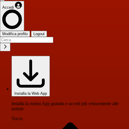
Accedi
Modifica profilo
Logout
Installa la Web App
Installa la nostra App gratuita e accedi più velocemente alle
notizie
Tocca