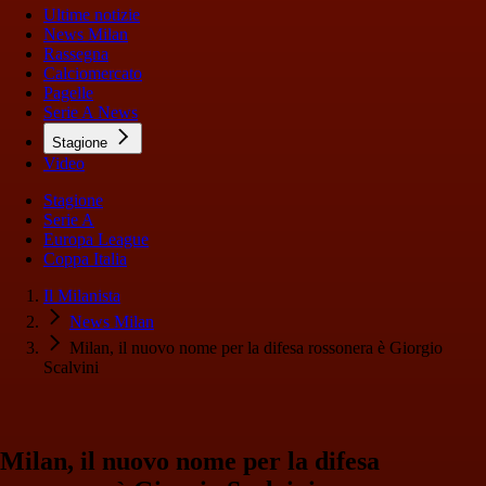
Ultime notizie
News Milan
Rassegna
Calciomercato
Pagelle
Serie A News
Stagione
Video
Stagione
Serie A
Europa League
Coppa Italia
Il Milanista
News Milan
Milan, il nuovo nome per la difesa rossonera è Giorgio
Scalvini
Milan, il nuovo nome per la difesa