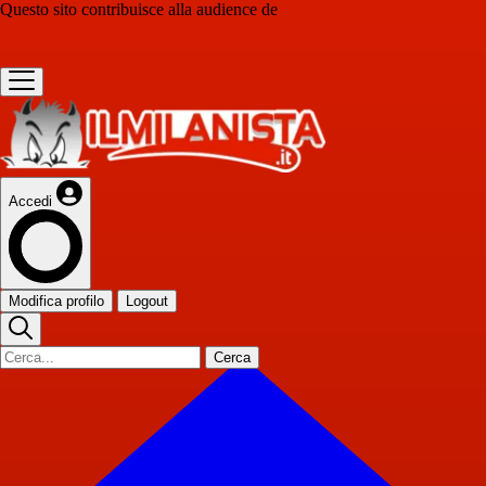
Questo sito contribuisce alla audience de
Accedi
Modifica profilo
Logout
Cerca