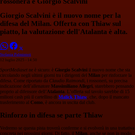
rossonera è Giorgio Scalvini
Giorgio Scalvini è il nuovo nome per la
difesa del Milan. Offerta con Thiaw sul
piatto, la valutazione dell'Atalanta è alta.
Stefania Palminteri
12 luglio 2025 - 14:50
SportMediaset
ne è sicuro: è
Giorgio Scalvini
il nuovo nome che sta
circolando negli ultimi giorni tra i dirigenti del
Milan
per rinforzare la
difesa. Come riportato da
Claudio Raimondi
, i rossoneri, su precisa
indicazione dell’allenatore
Massimiliano Allegri
, starebbero pensando
proprio al difensore dell’
Atalanta
. L’offerta sul tavolo sarebbe di 15
milioni cash più il cartellino di
Malick Thiaw
, che, dopo il mancato
trasferimento al
Como
, è ancora in uscita dal club.
Rinforzo in difesa se parte Thiaw
Vedremo se questa pista troverà conferme e si evolverà in una trattativa
concreta nei prossimi giorni. Di fatto, il
Milan
, anche se non in modo