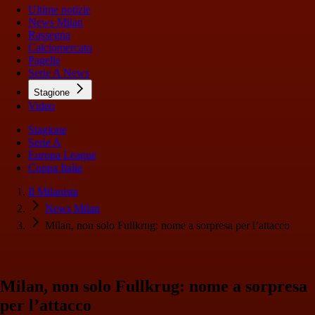
Ultime notizie
News Milan
Rassegna
Calciomercato
Pagelle
Serie A News
Stagione
Video
Stagione
Serie A
Europa League
Coppa Italia
Il Milanista
News Milan
Milan, non solo Fullkrug: nome a sorpresa per l’attacco
Milan, non solo Fullkrug: nome a sorpresa
per l’attacco