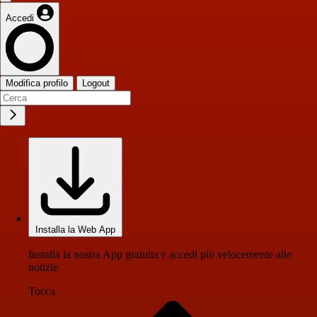
Accedi
Modifica profilo
Logout
Installa la Web App
Installa la nostra App gratuita e accedi più velocemente alle
notizie
Tocca