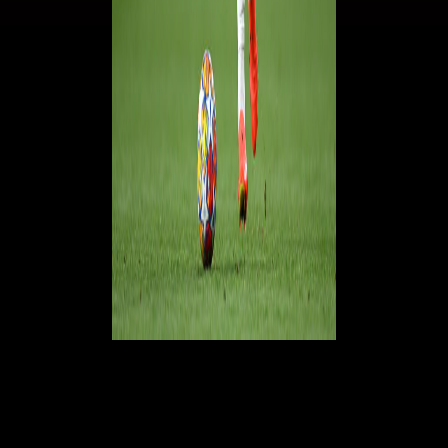
Occasione Gabriel Jesus, il Milan ci pensa
Il nome emerso in giornata, riportato dall’esperto di mercato
Gianluigi
Longari
, è quello dell’attaccante brasiliano dell'
Arsenal Gabriel