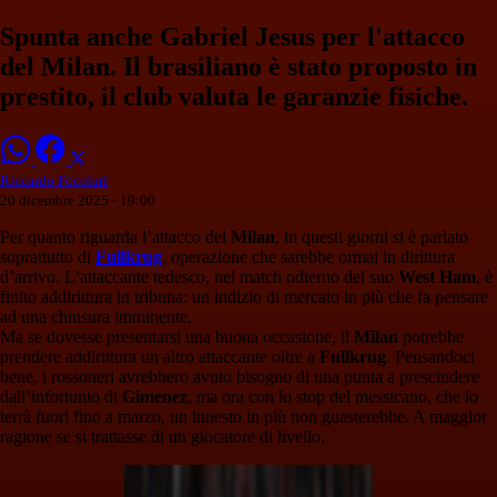
Spunta anche Gabriel Jesus per l'attacco
del Milan. Il brasiliano è stato proposto in
prestito, il club valuta le garanzie fisiche.
Riccardo Focolari
20 dicembre 2025 - 19:00
Per quanto riguarda l’attacco del
Milan
, in questi giorni si è parlato
soprattutto di
Fullkrug
, operazione che sarebbe ormai in dirittura
d’arrivo. L’attaccante tedesco, nel match odierno del suo
West Ham
, è
finito addirittura in tribuna: un indizio di mercato in più che fa pensare
ad una chiusura imminente.
Ma se dovesse presentarsi una buona occasione, il
Milan
potrebbe
prendere addirittura un altro attaccante oltre a
Fullkrug
. Pensandoci
bene, i rossoneri avrebbero avuto bisogno di una punta a prescindere
dall’infortunio di
Gimenez
, ma ora con lo stop del messicano, che lo
terrà fuori fino a marzo, un innesto in più non guasterebbe. A maggior
ragione se si trattasse di un giocatore di livello.