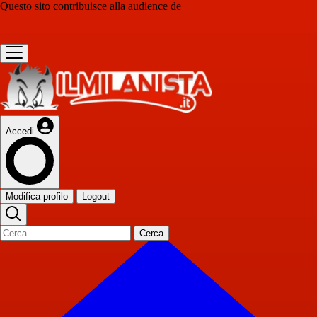
Questo sito contribuisce alla audience de
Accedi
Modifica profilo
Logout
Cerca