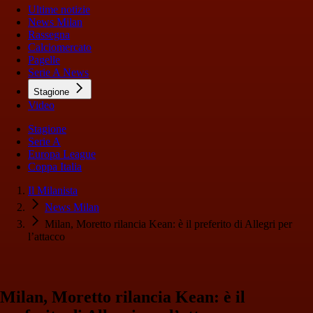
Ultime notizie
News Milan
Rassegna
Calciomercato
Pagelle
Serie A News
Stagione
Video
Stagione
Serie A
Europa League
Coppa Italia
Il Milanista
News Milan
Milan, Moretto rilancia Kean: è il preferito di Allegri per
l’attacco
Milan, Moretto rilancia Kean: è il