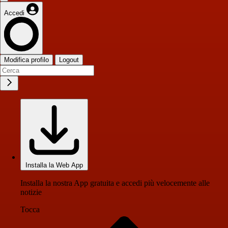
Accedi
Modifica profilo
Logout
Installa la Web App
Installa la nostra App gratuita e accedi più velocemente alle
notizie
Tocca