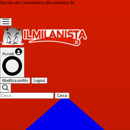
Questo sito contribuisce alla audience de
Accedi
Modifica profilo
Logout
Cerca