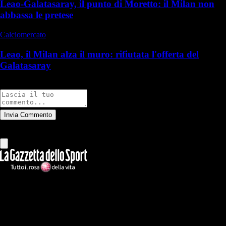
Leao-Galatasaray, il punto di Moretto: il Milan non
abbassa le pretese
Calciomercato
Leao, il Milan alza il muro: rifiutata l'offerta del
Galatasaray
Commenti
Invia Commento
Tutti
Leggi altri commenti
Ilmilanista.it
Testata giornalistica autorizzazione tribunale di Roma iscritta con il
n°78 con delibera del 12/04/2018. Direttore Responsabile: Stefano
Benedetti