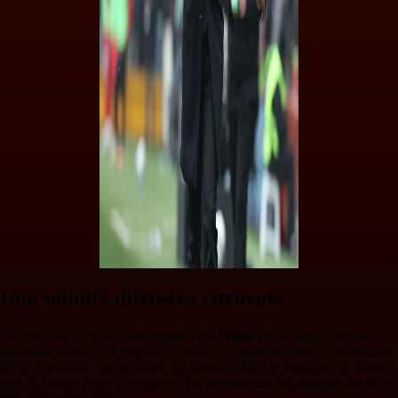
Una solidità difensiva ritrovata
Un dato che premia la retroguardia del
Milan
che in questo preciso
momento storico è la migliore d’Europa. I meriti però non sono solo di
difesa e portiere, ma derivano dal lavoro di tutta la squadra che difende
con un blocco unico e compatto. Da sottolineare, ad esempio, anche il