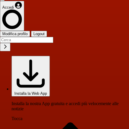
Accedi
Modifica profilo
Logout
Installa la Web App
Installa la nostra App gratuita e accedi più velocemente alle
notizie
Tocca