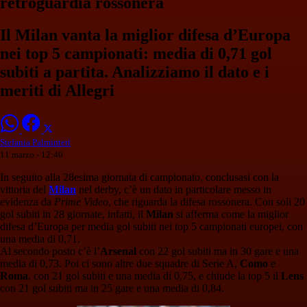
retroguardia rossonera
Il Milan vanta la miglior difesa d’Europa
nei top 5 campionati: media di 0,71 gol
subiti a partita. Analizziamo il dato e i
meriti di Allegri
Stefania Palminteri
11 marzo - 12:40
In seguito alla 28esima giornata di campionato, conclusasi con la
vittoria del
Milan
nel derby, c’è un dato in particolare messo in
evidenza da
Prime Video
, che riguarda la difesa rossonera. Con soli 20
gol subiti in 28 giornate, infatti, il
Milan
si afferma come la miglior
difesa d’Europa per media gol subiti nei top 5 campionati europei, con
una media di 0,71.
Al secondo posto c’è l’
Arsenal
con 22 gol subiti ma in 30 gare e una
media di 0,73. Poi ci sono altre due squadre di Serie A,
Como
e
Roma
, con 21 gol subiti e una media di 0,75, e chiude la top 5 il
Lens
con 21 gol subiti ma in 25 gare e una media di 0,84.