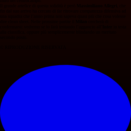
filtro del centrocampo.
Il grande artefice di questa solidità è però
Massimiliano Allegri
, che
fin dal suo arrivo ha cercato di far ritrovare compattezza difensiva ad
una squadra che l’anno prima non sapeva quasi più che cosa volesse
dire clean sheet. Nelle prossime partite il
Milan
cercherà di
confermarsi: vedremo se lo farà tentando l’aggancio all’
Inter
in testa
alla classifica, oppure più semplicemente blindando un meritato
secondo posto.
© RIPRODUZIONE RISERVATA