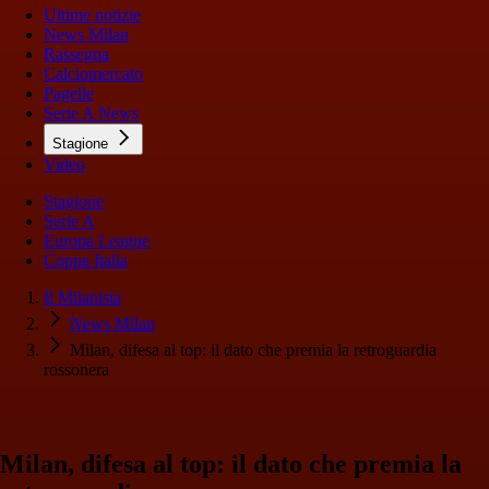
Ultime notizie
News Milan
Rassegna
Calciomercato
Pagelle
Serie A News
Stagione
Video
Stagione
Serie A
Europa League
Coppa Italia
Il Milanista
News Milan
Milan, difesa al top: il dato che premia la retroguardia
rossonera
Milan, difesa al top: il dato che premia la