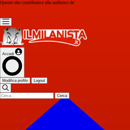
Questo sito contribuisce alla audience de
Accedi
Modifica profilo
Logout
Cerca