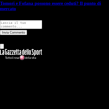
Tomori e Fofana possono essere ceduti? Il punto di
mercato
Commenti
Invia Commento
Tutti
Leggi altri commenti
Ilmilanista.it
Testata giornalistica autorizzazione tribunale di Roma iscritta con il
n°78 con delibera del 12/04/2018. Direttore Responsabile: Stefano
Benedetti
Il sito IlMilanista.it di titolarità di Geo Editrice S.r.l. con sede in Roma,
via Bomarzo 34, C.F./PI 09724341004, è affiliato al network Gazzanet
di RCS Mediagroup S.p.a.. Unico responsabile dei contenuti (testi,
foto, video e grafiche) è Geo Editrice; per ogni comunicazione avente