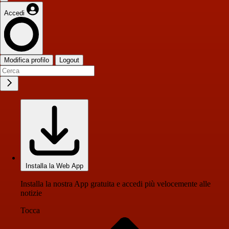
Accedi
Modifica profilo
Logout
Installa la Web App
Installa la nostra App gratuita e accedi più velocemente alle
notizie
Tocca