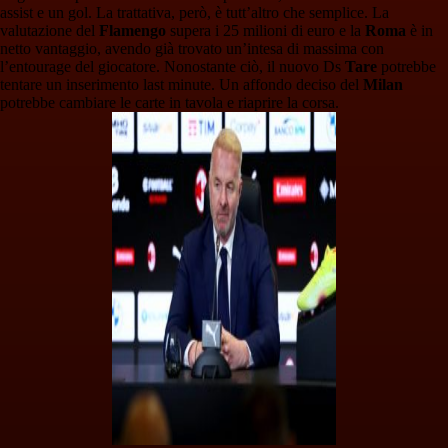
assist e un gol. La trattativa, però, è tutt’altro che semplice. La
valutazione del
Flamengo
supera i 25 milioni di euro e la
Roma
è in
netto vantaggio, avendo già trovato un’intesa di massima con
l’entourage del giocatore. Nonostante ciò, il nuovo Ds
Tare
potrebbe
tentare un inserimento last minute. Un affondo deciso del
Milan
potrebbe cambiare le carte in tavola e riaprire la corsa.