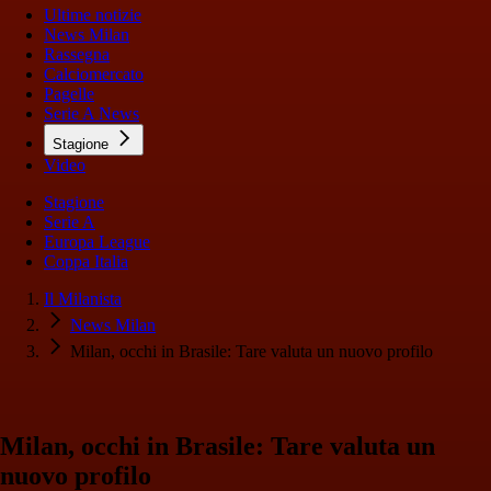
Ultime notizie
News Milan
Rassegna
Calciomercato
Pagelle
Serie A News
Stagione
Video
Stagione
Serie A
Europa League
Coppa Italia
Il Milanista
News Milan
Milan, occhi in Brasile: Tare valuta un nuovo profilo
Milan, occhi in Brasile: Tare valuta un
nuovo profilo