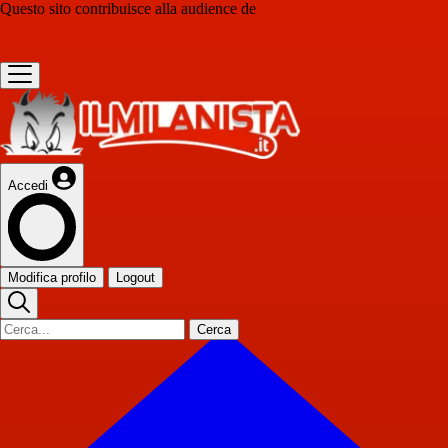
Questo sito contribuisce alla audience de
Accedi
Modifica profilo
Logout
Cerca