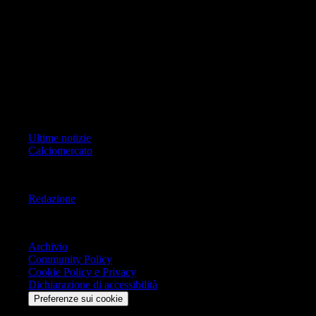
ad oggetto i contenuti del Sito scrivere a info@geoeditrice.it
Pagina non ufficiale, non autorizzata o connessa a Associazione Calcio
Milan S.p.A. I marchi MILAN e AC MILAN sono di esclusiva
proprietà di Associazione Calcio Milan S.p.A..
Copyright Copyright 2021-2026 © IlMilanista.it & Geo Editrice S.r.l |
Tutti i diritti riservati.
Primo Piano
Ultime notizie
Calciomercato
Informazioni
Redazione
Trasparenza
Archivio
Community Policy
Cookie Policy e Privacy
Dichiarazione di accessibilità
Preferenze sui cookie