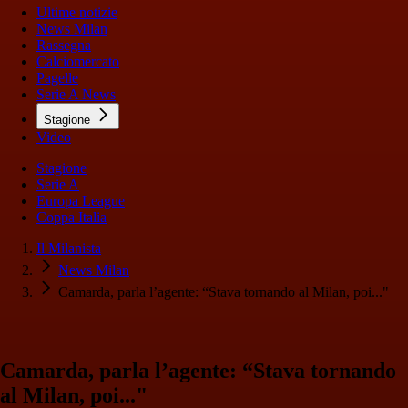
Ultime notizie
News Milan
Rassegna
Calciomercato
Pagelle
Serie A News
Stagione
Video
Stagione
Serie A
Europa League
Coppa Italia
Il Milanista
News Milan
Camarda, parla l’agente: “Stava tornando al Milan, poi..."
Camarda, parla l’agente: “Stava tornando
al Milan, poi..."