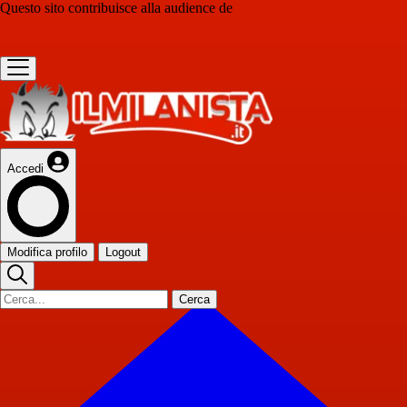
Questo sito contribuisce alla audience de
Accedi
Modifica profilo
Logout
Cerca