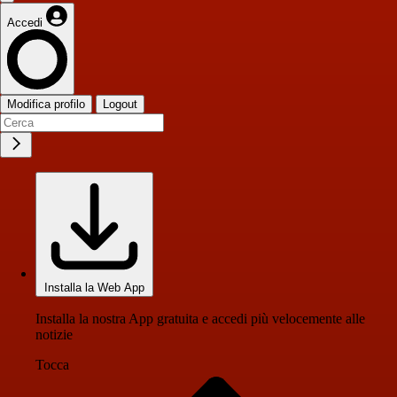
Accedi
Modifica profilo
Logout
Installa la Web App
Installa la nostra App gratuita e accedi più velocemente alle
notizie
Tocca