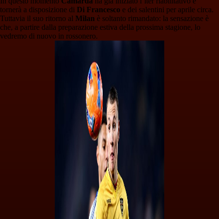
In questo momento
Camarda
ha già iniziato l’iter riabilitativo e
tornerà a disposizione di
Di Francesco
e dei salentini per aprile circa.
Tuttavia il suo ritorno al
Milan
è soltanto rimandato: la sensazione è
che, a partire dalla preparazione estiva della prossima stagione, lo
vedremo di nuovo in rossonero.