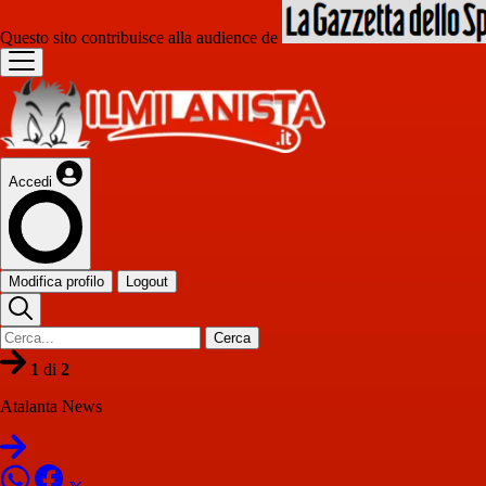
Questo sito contribuisce alla audience de
Accedi
Modifica profilo
Logout
Cerca
1
di
2
Atalanta News