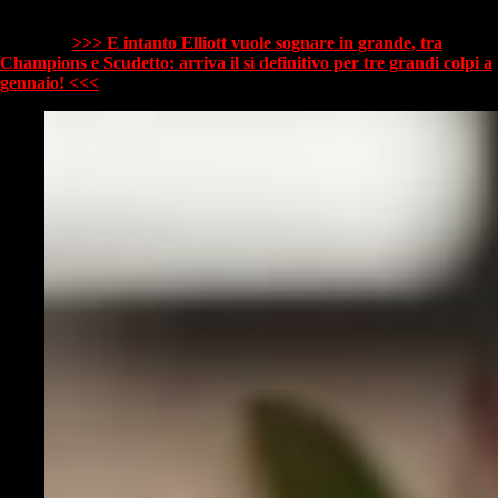
Così diventa sicuramente una stagione più incerta e più avvincente per
gli spettatori. È anche un prodotto che si posiziona meglio sul
mercato".
>>> E intanto Elliott vuole sognare in grande, tra
Champions e Scudetto: arriva il sì definitivo per tre grandi colpi a
gennaio! <<<