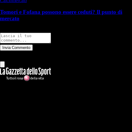
Calciomercato
Tomori e Fofana possono essere ceduti? Il punto di
mercato
Commenti
Invia Commento
Tutti
Leggi altri commenti
Ilmilanista.it
Testata giornalistica autorizzazione tribunale di Roma iscritta con il
n°78 con delibera del 12/04/2018. Direttore Responsabile: Stefano
Benedetti
Il sito IlMilanista.it di titolarità di Geo Editrice S.r.l. con sede in Roma,
via Bomarzo 34, C.F./PI 09724341004, è affiliato al network Gazzanet
di RCS Mediagroup S.p.a.. Unico responsabile dei contenuti (testi,