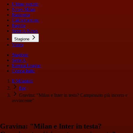
Ultime notizie
News Milan
Rassegna
Calciomercato
Pagelle
Serie A News
Stagione
Video
Stagione
Serie A
Europa League
Coppa Italia
Il Milanista
figc
Gravina: "Milan e Inter in testa? Campionato più incerto e
avvincente"
Gravina: "Milan e Inter in testa?