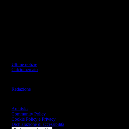
foto, video e grafiche) è Geo Editrice; per ogni comunicazione avente
ad oggetto i contenuti del Sito scrivere a info@geoeditrice.it
Pagina non ufficiale, non autorizzata o connessa a Associazione Calcio
Milan S.p.A. I marchi MILAN e AC MILAN sono di esclusiva
proprietà di Associazione Calcio Milan S.p.A..
Copyright Copyright 2021-2026 © IlMilanista.it & Geo Editrice S.r.l |
Tutti i diritti riservati.
Primo Piano
Ultime notizie
Calciomercato
Informazioni
Redazione
Trasparenza
Archivio
Community Policy
Cookie Policy e Privacy
Dichiarazione di accessibilità