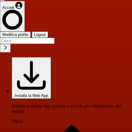
Accedi
Modifica profilo
Logout
Installa la Web App
Installa la nostra App gratuita e accedi più velocemente alle
notizie
Tocca