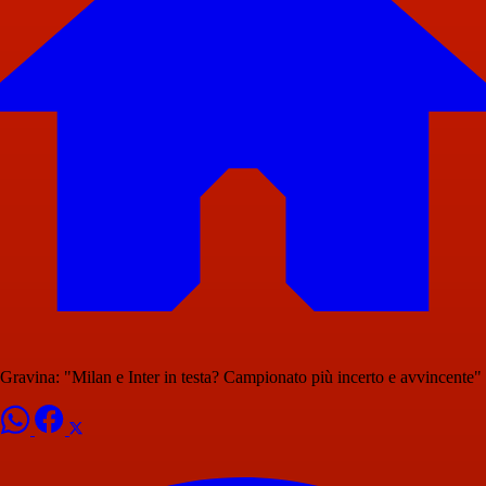
Gravina: "Milan e Inter in testa? Campionato più incerto e avvincente"